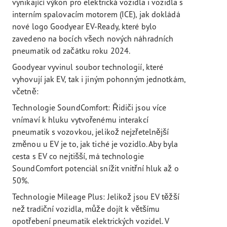
vynikající výkon pro elektrická vozidla i vozidla s
interním spalovacím motorem (ICE), jak dokládá
nové logo Goodyear EV-Ready, které bylo
zavedeno na bocích všech nových náhradních
pneumatik od začátku roku 2024.
Goodyear vyvinul soubor technologií, které
vyhovují jak EV, tak i jiným pohonným jednotkám,
včetně:
Technologie SoundComfort: Řidiči jsou více
vnímaví k hluku vytvořenému interakcí
pneumatik s vozovkou, jelikož nejzřetelnější
změnou u EV je to, jak tiché je vozidlo. Aby byla
cesta s EV co nejtišší, má technologie
SoundComfort potenciál snížit vnitřní hluk až o
50%.
Technologie Mileage Plus: Jelikož jsou EV těžší
než tradiční vozidla, může dojít k většímu
opotřebení pneumatik elektrických vozidel. V