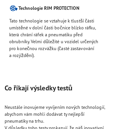
Technologie RIM PROTECTION
Tato technologie se vztahuje k tlustší části
umístěné v dolní části bočnice blízko ráfku,
která chrání ráfek a pneumatiku před
obrubníky. Velmi důležité u vozidel určených
pro konečnou rozvážku (časté zastavování
a rozjíždění).
Co říkají výsledky testů
Neustále inovujeme vyvíjením nových technologií,
abychom vám mohli dodávat ty nejlepší
pneumatiky na trhu.
V důsledku toho testy prokazují, že náš inovativní