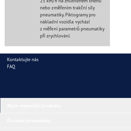
25 km/h na zhutněném sněhu
nebo změřením trakční síly
pneumatiky. Piktogramy pro
nákladní vozidla vychází
z měření parametrů pneumatiky
při zrychlování.
Kontaktujte nás
FAQ
Naše nejnovější produkty
Oceněné pneumatiky