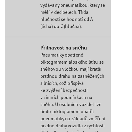
vydávaný pneumatikou, který se
měří v decibelech. Třída
hlučnosti se hodnotí od A
(tichá) do C (hlučná).
Přilnavost na sněhu
Pneumatiky opatřené
piktogramem alpského štítu se
sněhovou vločkou mají kratší
brzdnou dráhu na zasněžených
silnicích, což přispívá
ke zvýšení bezpečnosti
v zimních podmínkách na
sněhu. U osobních vozidel lze
tímto piktogramem opatřit
pneumatiky na základě změření
brzdné dráhy vozidla z rychlosti