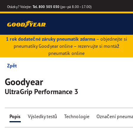
Otázky? Volejte:
Tel. 800 505 030
(po–pá 8.00–17.00)
1 rok dodatečné záruky pneumatik zdarma
– objednejte si
pneumatiky Goodyear online – rezervujte si montáž
pneumatik online
Zpět
Goodyear
UltraGrip Performance 3
Popis
Výsledky testů
Technologie
Označení pneuma