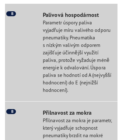
B
Palivová hospodárnost
Parametr úspory paliva
vyjadřuje míru valivého odporu
pneumatiky. Pneumatika
s nízkým valivým odporem
zajišťuje účinnější využití
paliva, protože vyžaduje méně
energie k odvalování. Úspora
paliva se hodnotí od A (nejvyšší
hodnocení) do E (nejnižší
hodnocení).
B
Přilnavost za mokra
Přilnavost za mokra je parametr,
který vyjadřuje schopnost
pneumatiky brzdit na mokré