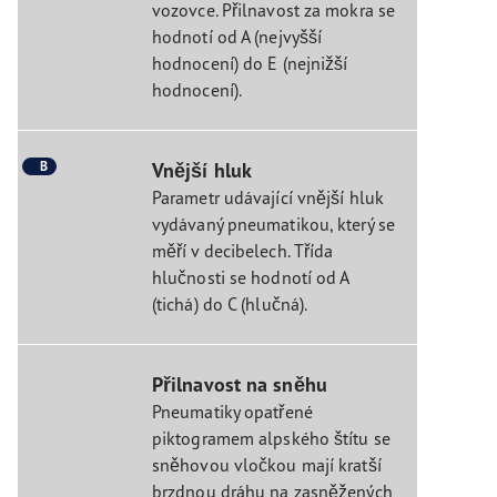
vozovce. Přilnavost za mokra se
hodnotí od A (nejvyšší
hodnocení) do E (nejnižší
hodnocení).
B
Vnější hluk
Parametr udávající vnější hluk
vydávaný pneumatikou, který se
měří v decibelech. Třída
hlučnosti se hodnotí od A
(tichá) do C (hlučná).
Přilnavost na sněhu
Pneumatiky opatřené
piktogramem alpského štítu se
sněhovou vločkou mají kratší
brzdnou dráhu na zasněžených