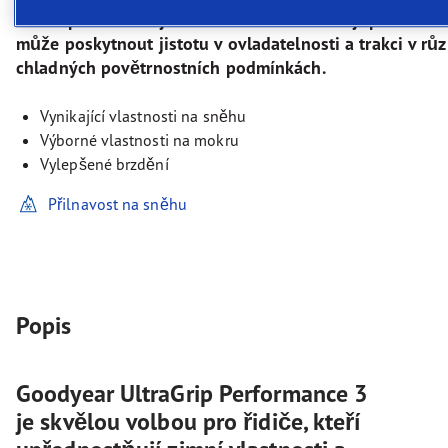
kteří upřednostňují zimní vlastnosti a chtějí pneumatik
může poskytnout jistotu v ovladatelnosti a trakci v rů
chladných povětrnostních podmínkách.
Vynikající vlastnosti na sněhu
Výborné vlastnosti na mokru
Vylepšené brzdění
Přilnavost na sněhu
Popis
Goodyear UltraGrip Performance 3
je skvělou volbou pro řidiče, kteří