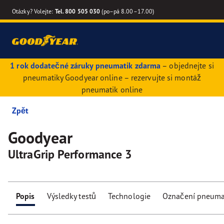
Otázky? Volejte:
Tel. 800 505 030
(po–pá 8.00–17.00)
1 rok dodatečné záruky pneumatik zdarma
– objednejte si
pneumatiky Goodyear online – rezervujte si montáž
pneumatik online
Zpět
Goodyear
UltraGrip Performance 3
Popis
Výsledky testů
Technologie
Označení pneuma