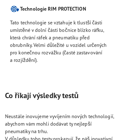
Technologie RIM PROTECTION
Tato technologie se vztahuje k tlustší části
umístěné v dolní části bočnice blízko ráfku,
která chrání ráfek a pneumatiku před
obrubníky. Velmi důležité u vozidel určených
pro konečnou rozvážku (časté zastavování
a rozjíždění).
Co říkají výsledky testů
Neustále inovujeme vyvíjením nových technologií,
abychom vám mohli dodávat ty nejlepší
pneumatiky na trhu.
V důsledku toho testy prokazují, že náš inovativní