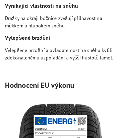
Vynikající vlastnosti na sněhu
Drážky na okraji bočnice zvyšují přilnavost na
měkkém a hlubokém sněhu.
Vylepšené brzdění
Vylepšené brzdění a ovladatelnost na sněhu kvůli
zdokonalenému uspořádání a vyšší hustotě lamel.
Hodnocení EU výkonu