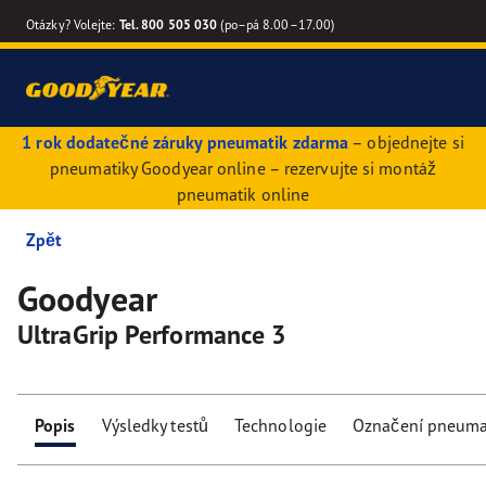
Otázky? Volejte:
Tel. 800 505 030
(po–pá 8.00–17.00)
1 rok dodatečné záruky pneumatik zdarma
– objednejte si
pneumatiky Goodyear online – rezervujte si montáž
pneumatik online
Zpět
Goodyear
UltraGrip Performance 3
Popis
Výsledky testů
Technologie
Označení pneuma