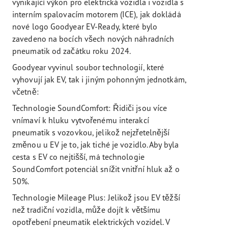
vynikající výkon pro elektrická vozidla i vozidla s
interním spalovacím motorem (ICE), jak dokládá
nové logo Goodyear EV-Ready, které bylo
zavedeno na bocích všech nových náhradních
pneumatik od začátku roku 2024.
Goodyear vyvinul soubor technologií, které
vyhovují jak EV, tak i jiným pohonným jednotkám,
včetně:
Technologie SoundComfort: Řidiči jsou více
vnímaví k hluku vytvořenému interakcí
pneumatik s vozovkou, jelikož nejzřetelnější
změnou u EV je to, jak tiché je vozidlo. Aby byla
cesta s EV co nejtišší, má technologie
SoundComfort potenciál snížit vnitřní hluk až o
50%.
Technologie Mileage Plus: Jelikož jsou EV těžší
než tradiční vozidla, může dojít k většímu
opotřebení pneumatik elektrických vozidel. V