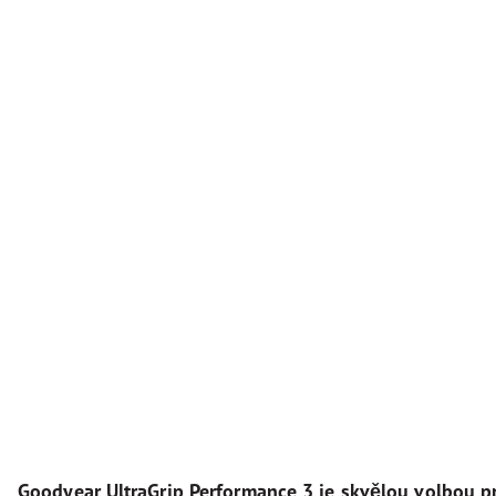
Goodyear UltraGrip Performance 3 je skvělou volbou pr