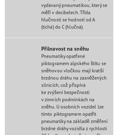
vydávaný pneumatikou, který se
měří v decibelech. Třída
hlučnosti se hodnotí od A
(tichá) do C (hlučná).
Přilnavost na sněhu
Pneumatiky opatřené
piktogramem alpského štítu se
sněhovou vločkou mají kratší
brzdnou dráhu na zasněžených
silnicích, což přispívá
ke zvýšení bezpečnosti
v zimních podmínkách na
sněhu. U osobních vozidel lze
tímto piktogramem opatřit
pneumatiky na základě změření
brzdné dráhy vozidla z rychlosti