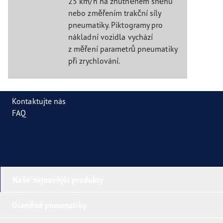
25 km/h na zhutněném sněhu
nebo změřením trakční síly
pneumatiky. Piktogramy pro
nákladní vozidla vychází
z měření parametrů pneumatiky
při zrychlování.
Kontaktujte nás
FAQ
Naše nejnovější produkty
Oceněné pneumatiky