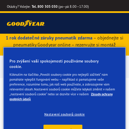
Otázky? Volejte:
Tel. 800 505 030
(po–pá 8.00–17.00)
1 rok dodatečné záruky pneumatik zdarma
– objednejte si
pneumatiky Goodyear online – rezervujte si montáž
pneumatik online
Pro zvýšení vaší spokojenosti používáme soubory
Aktuální akce
cookie.
Kliknutím na tlačítko „Povolit soubory cookie pro nejlepší zážitek“ nám
pomáháte vylepšit fungování webu – například si pamatujeme vaše
preference, rozumíme tomu, jak náš web používáte, a zobrazujeme vám
relevantní obsah. Nastavení souborů cookie můžete kdykoli změnit v našem
„nastavení souborů cookie“ nebo se dozvíte více v našem
Zásady ochrany
Nakupujte
osobních údajů
pneumatiky online
a využijte
Nastavení souborů cookie
bezplatnou záruku