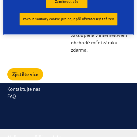
Zamítnout vše
Oficiální obchod s
Povolit soubory cookie pro nejlepší uživatelský zážitek
pneumatikami Goodyear
nabízí na všechny produkty
zakoupené v internetovém
obchodě roční záruku
zdarma.
Zjistěte více
Kontaktujte nás
FAQ