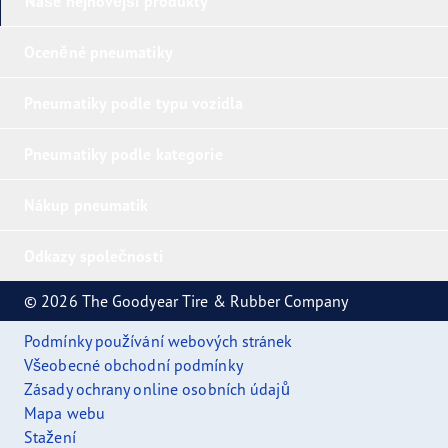
Naše nejnovější produkty
Oceněné pneumatiky
Pneumatiky podle typu vozidla
Pneumatiky podle kategorie
Nákup pneumatik
Odkazy společnosti
© 2026 The Goodyear Tire & Rubber Company
Podmínky používání webových stránek
Všeobecné obchodní podmínky
Zásady ochrany online osobních údajů
Mapa webu
Stažení