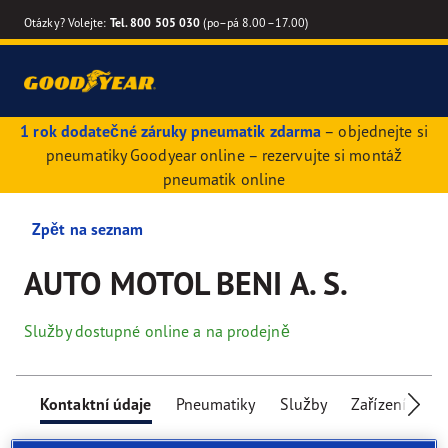
Otázky? Volejte:
Tel. 800 505 030
(po–pá 8.00–17.00)
1 rok dodatečné záruky pneumatik zdarma
– objednejte si
pneumatiky Goodyear online – rezervujte si montáž
pneumatik online
Zpět na seznam
AUTO MOTOL BENI A. S.
Služby dostupné online a na prodejně
Kontaktní údaje
Pneumatiky
Služby
Zařízení pro 