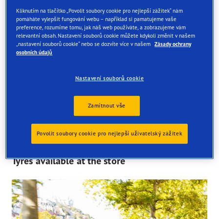
Kliknutím na tlačítko „Povolit soubory cookie pro nejlepší zážitek“ nám
pomáháte vylepšit fungování webu – například si pamatujeme vaše
preference, rozumíme tomu, jak náš web používáte, a zobrazujeme vám
relevantní obsah. Nastavení souborů cookie můžete kdykoli změnit v našem
„nastavení souborů cookie“ nebo se dozvíte více v našem
Zásady ochrany
osobních údajů
Find your tyres
Nastavení souborů cookie
Order online and get them fitted at one of our UK store
Zamítnout vše
Povolit soubory cookie pro nejlepší uživatelský zážitek
Tyres available at the store