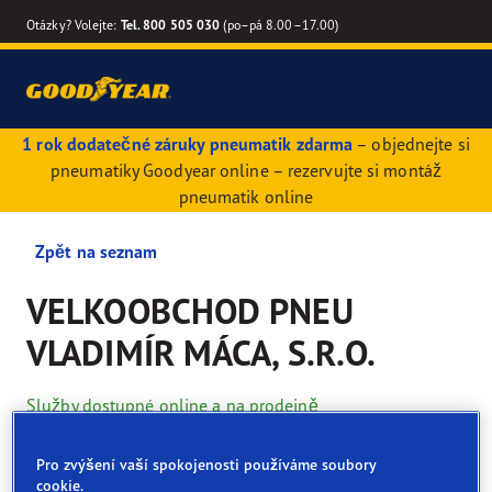
Otázky? Volejte:
Tel. 800 505 030
(po–pá 8.00–17.00)
1 rok dodatečné záruky pneumatik zdarma
– objednejte si
pneumatiky Goodyear online – rezervujte si montáž
pneumatik online
Zpět na seznam
VELKOOBCHOD PNEU
VLADIMÍR MÁCA, S.R.O.
Služby dostupné online a na prodejně
Pro zvýšení vaší spokojenosti používáme soubory
Kontaktní údaje
Pneumatiky
Služby
cookie.