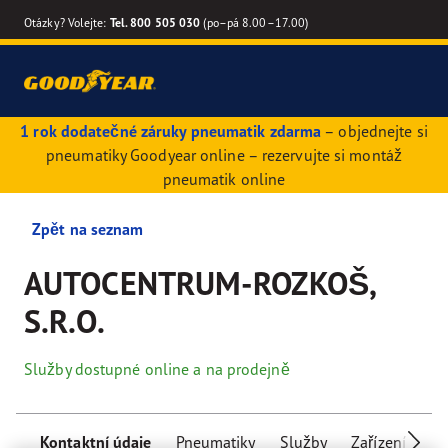
Otázky? Volejte:
Tel. 800 505 030
(po–pá 8.00–17.00)
1 rok dodatečné záruky pneumatik zdarma
– objednejte si
pneumatiky Goodyear online – rezervujte si montáž
pneumatik online
Zpět na seznam
AUTOCENTRUM-ROZKOŠ,
S.R.O.
Služby dostupné online a na prodejně
Kontaktní údaje
Pneumatiky
Služby
Zařízení pro 