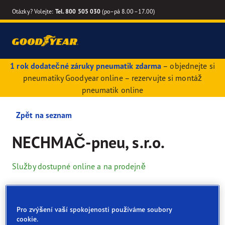
Otázky? Volejte:
Tel. 800 505 030
(po–pá 8.00–17.00)
1 rok dodatečné záruky pneumatik zdarma
– objednejte si
pneumatiky Goodyear online – rezervujte si montáž
pneumatik online
Zpět na seznam
NECHMAČ-pneu, s.r.o.
Služby dostupné online a na prodejně
Kontaktní údaje
Pneumatiky
Služby
Pro zvýšení vaší spokojenosti používáme soubory
cookie.