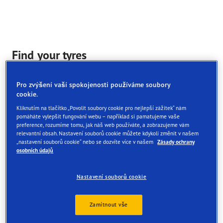
Find your tyres
Order online and get them fitted at one of our UK store
Pro zvýšení vaší spokojenosti používáme soubory
cookie.
Kliknutím na tlačítko „Povolit soubory cookie pro nejlepší zážitek“ nám
pomáháte vylepšit fungování webu – například si pamatujeme vaše
Zobrazit všechny služby
preference, rozumíme tomu, jak náš web používáte, a zobrazujeme vám
relevantní obsah. Nastavení souborů cookie můžete kdykoli změnit v našem
Vyberte službu a prodejce, který jí nabízí. Pokud si chcete
„nastavení souborů cookie“ nebo se dozvíte více v našem
Zásady ochrany
osobních údajů
zarezervovat schůzku, obraťte se přímo na vybrané
centrum služeb
Nastavení souborů cookie
Zamítnout vše