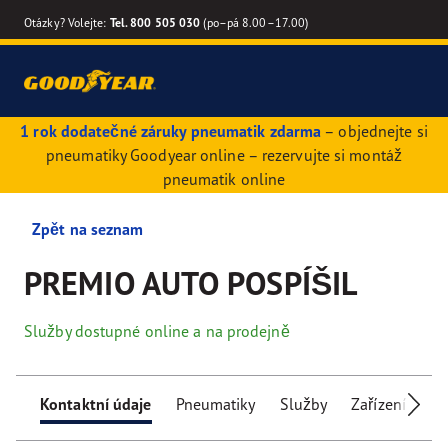
Otázky? Volejte:
Tel. 800 505 030
(po–pá 8.00–17.00)
1 rok dodatečné záruky pneumatik zdarma
– objednejte si
pneumatiky Goodyear online – rezervujte si montáž
pneumatik online
Zpět na seznam
PREMIO AUTO POSPÍŠIL
Služby dostupné online a na prodejně
Kontaktní údaje
Pneumatiky
Služby
Zařízení pro 