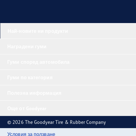
Най-новите ни продукти
Наградени гуми
Гуми според автомобила
Гуми по категория
Полезна информация
Още от Goodyear
© 2026 The Goodyear Tire & Rubber Company
Условия за ползване