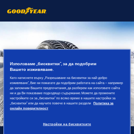
Използваме „бисквитки“, за да подобрим
Вашето изживяване.
Като натиснете върху „Разрешаване на бисквитки за най-добро
изживяване“, Вие ни помагате да подобрим работата на сайта – например
да запомним Вашите предпочитания, да разберем как използвате сайта
ни и да Ви показваме подходящо съдържание. Можете да промените
настройките си за „бисквитки“ по всяко време в нашите настройки за
„бисквитки“ или да научите повече в нашите раздели
Политика за
онлайн поверителност
Настройки на бисквитките