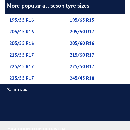
More popular all seson tyre sizes
195/55 R16
195/65 R15
205/45 R16
205/50 R17
205/55 R16
205/60 R16
215/55 R17
215/60 R17
225/45 R17
225/50 R17
225/55 R17
245/45 R18
За връзка
Най-новите ни продукти