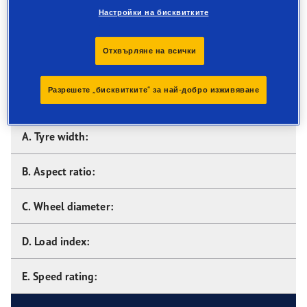
sidewall markings. A tyre's sidewall contains all the
Настройки на бисквитките
information you'll need to know about that tyre.
Отхвърляне на всички
There are five key bits
of information on the
Разрешете „бисквитките“ за най-добро изживяване
tyre’s sidewall:
A. Tyre width:
B. Aspect ratio:
C. Wheel diameter:
D. Load index:
E. Speed rating: