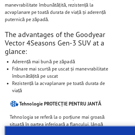
manevrabilitate îmbunătățită, rezistență la
acvaplanare pe toată durata de viață și aderență
puternică pe zăpadă.
The advantages of the Goodyear
Vector 4Seasons Gen-3 SUV at a
glance:
Aderență mai bună pe zăpadă
Frânare mai scurtă pe uscat și manevrabilitate
îmbunătățită pe uscat
Rezistență la acvaplanare pe toată durata de
viață
Tehnologie PROTECȚIE PENTRU JANTĂ
Tehnologia se referă la o porțiune mai groasă
situată în partea inferioară a flancului, lângă
jantă, care protejează janta și anvelopa