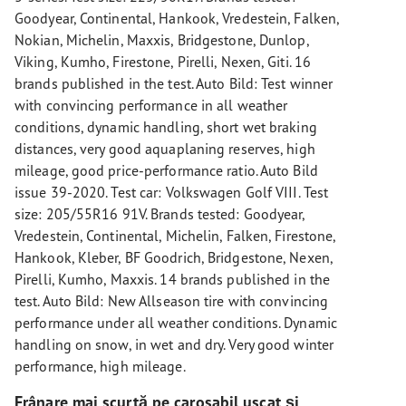
Goodyear, Continental, Hankook, Vredestein, Falken,
Nokian, Michelin, Maxxis, Bridgestone, Dunlop,
Viking, Kumho, Firestone, Pirelli, Nexen, Giti. 16
brands published in the test. Auto Bild: Test winner
with convincing performance in all weather
conditions, dynamic handling, short wet braking
distances, very good aquaplaning reserves, high
mileage, good price-performance ratio. Auto Bild
issue 39-2020. Test car: Volkswagen Golf VIII. Test
size: 205/55R16 91V. Brands tested: Goodyear,
Vredestein, Continental, Michelin, Falken, Firestone,
Hankook, Kleber, BF Goodrich, Bridgestone, Nexen,
Pirelli, Kumho, Maxxis. 14 brands published in the
test. Auto Bild: New Allseason tire with convincing
performance under all weather conditions. Dynamic
handling on snow, in wet and dry. Very good winter
performance, high mileage.
Frânare mai scurtă pe carosabil uscat și