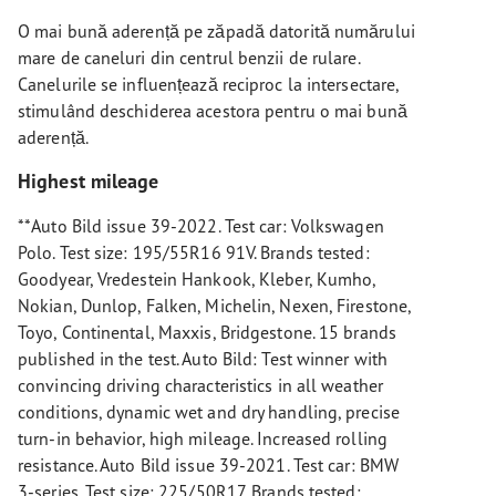
O mai bună aderență pe zăpadă datorită numărului
mare de caneluri din centrul benzii de rulare.
Canelurile se influențează reciproc la intersectare,
stimulând deschiderea acestora pentru o mai bună
aderență.
Highest mileage
**Auto Bild issue 39-2022. Test car: Volkswagen
Polo. Test size: 195/55R16 91V. Brands tested:
Goodyear, Vredestein Hankook, Kleber, Kumho,
Nokian, Dunlop, Falken, Michelin, Nexen, Firestone,
Toyo, Continental, Maxxis, Bridgestone. 15 brands
published in the test. Auto Bild: Test winner with
convincing driving characteristics in all weather
conditions, dynamic wet and dry handling, precise
turn-in behavior, high mileage. Increased rolling
resistance. Auto Bild issue 39-2021. Test car: BMW
3-series. Test size: 225/50R17. Brands tested: