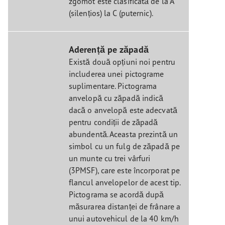
zgomot este clasificată de la A
(silențios) la C (puternic).
Aderență pe zăpadă
Există două opțiuni noi pentru
includerea unei pictograme
suplimentare. Pictograma
anvelopă cu zăpadă indică
dacă o anvelopă este adecvată
pentru condiții de zăpadă
abundentă. Aceasta prezintă un
simbol cu un fulg de zăpadă pe
un munte cu trei vârfuri
(3PMSF), care este încorporat pe
flancul anvelopelor de acest tip.
Pictograma se acordă după
măsurarea distanței de frânare a
unui autovehicul de la 40 km/h