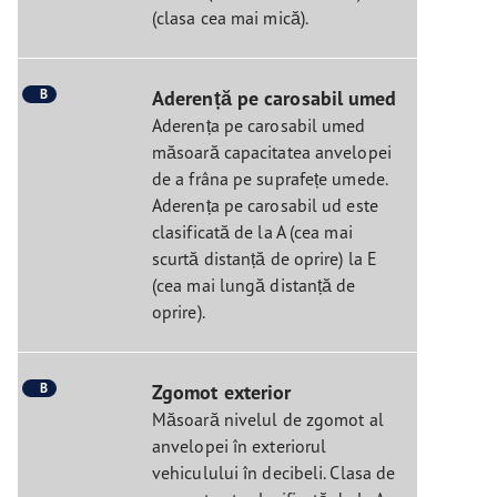
(clasa cea mai mică).
B
Aderență pe carosabil umed
Aderența pe carosabil umed
măsoară capacitatea anvelopei
de a frâna pe suprafețe umede.
Aderența pe carosabil ud este
clasificată de la A (cea mai
scurtă distanță de oprire) la E
(cea mai lungă distanță de
oprire).
B
Zgomot exterior
Măsoară nivelul de zgomot al
anvelopei în exteriorul
vehiculului în decibeli. Clasa de