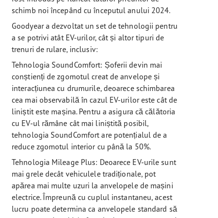
schimb noi începând cu începutul anului 2024.
Goodyear a dezvoltat un set de tehnologii pentru
a se potrivi atât EV-urilor, cât și altor tipuri de
trenuri de rulare, inclusiv:
Tehnologia SoundComfort: Șoferii devin mai
conștienți de zgomotul creat de anvelope și
interacțiunea cu drumurile, deoarece schimbarea
cea mai observabilă în cazul EV-urilor este cât de
liniștit este mașina. Pentru a asigura că călătoria
cu EV-ul rămâne cât mai liniștită posibil,
tehnologia SoundComfort are potențialul de a
reduce zgomotul interior cu până la 50%.
Tehnologia Mileage Plus: Deoarece EV-urile sunt
mai grele decât vehiculele tradiționale, pot
apărea mai multe uzuri la anvelopele de mașini
electrice. Împreună cu cuplul instantaneu, acest
lucru poate determina ca anvelopele standard să