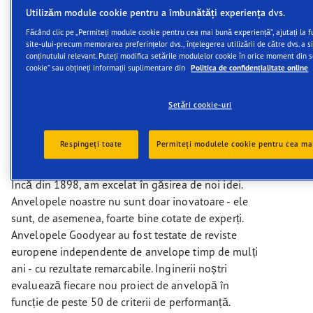
împotriva bordurilor de pe șosea. Foarte
Utilizăm module cookie pentru a îmbunătăți experiența dvs.
relevant pentru vehiculele de livrare pe
Făcând clic pe „Permiteți module cookie pentru cea mai bună experiență”, ajutați la 
distanțe mici (stop&go).
site-ului-precum memorarea preferințelor dvs., înțelegerea utilizării de către dvs. a s
conținutului relevant. Puteți modifica setările modulelor cookie în orice moment din 
cookie” sau obțineți informații suplimentare din
Politica de confidențialitate online
Setări cookie-uri
Rezultatele testelor noastre
Respingeți toate
Permiteți modulele cookie pentru cea ma
Inovația este motorul nostru.
Încă din 1898, am excelat în găsirea de noi idei.
Anvelopele noastre nu sunt doar inovatoare - ele
sunt, de asemenea, foarte bine cotate de experți.
Anvelopele Goodyear au fost testate de reviste
europene independente de anvelope timp de mulți
ani - cu rezultate remarcabile. Inginerii noștri
evaluează fiecare nou proiect de anvelopă în
funcție de peste 50 de criterii de performanță.