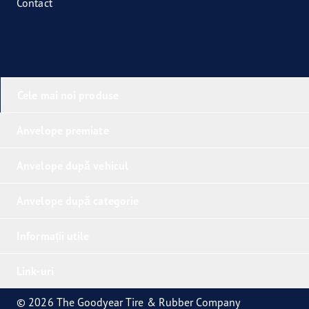
Contact
Cele mai noi produse
Anvelope premiate
Anvelope după vehicul
Anvelope după categorie
Informații utile
Link-uri
© 2026 The Goodyear Tire & Rubber Company