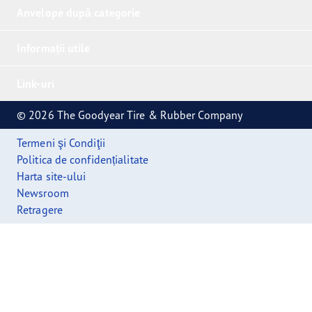
Anvelope după categorie
Informații utile
Link-uri
© 2026 The Goodyear Tire & Rubber Company
Termeni şi Condiţii
Politica de confidențialitate
Harta site-ului
Newsroom
Retragere