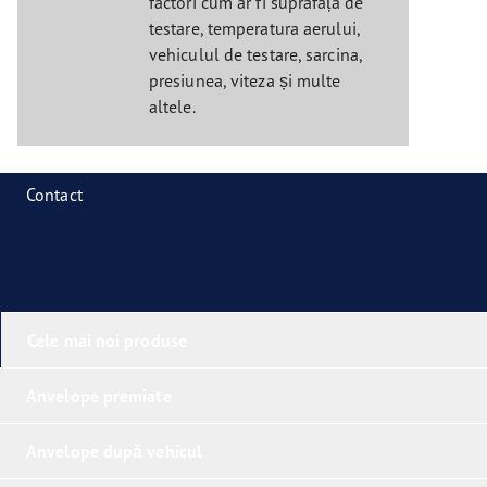
factori cum ar fi suprafața de
testare, temperatura aerului,
vehiculul de testare, sarcina,
presiunea, viteza și multe
altele.
Contact
Cele mai noi produse
Anvelope premiate
Anvelope după vehicul