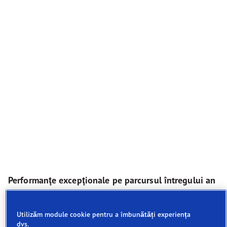
Performanţe excepţionale pe parcursul întregului an
Performanţă excelentă pe parcursul întregului an
Utilizăm module cookie pentru a îmbunătăți experiența
Tracţiune pentru toate condiţiile rutiere
dvs.