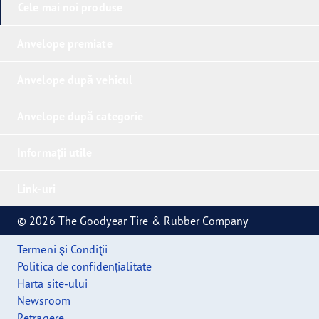
Cele mai noi produse
Anvelope premiate
Anvelope după vehicul
Anvelope după categorie
Informații utile
Link-uri
© 2026 The Goodyear Tire & Rubber Company
Termeni şi Condiţii
Politica de confidențialitate
Harta site-ului
Newsroom
Retragere