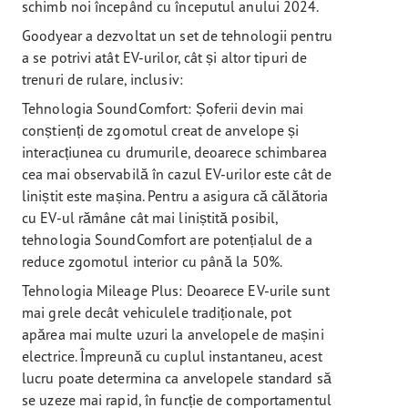
schimb noi începând cu începutul anului 2024.
Goodyear a dezvoltat un set de tehnologii pentru
a se potrivi atât EV-urilor, cât și altor tipuri de
trenuri de rulare, inclusiv:
Tehnologia SoundComfort: Șoferii devin mai
conștienți de zgomotul creat de anvelope și
interacțiunea cu drumurile, deoarece schimbarea
cea mai observabilă în cazul EV-urilor este cât de
liniștit este mașina. Pentru a asigura că călătoria
cu EV-ul rămâne cât mai liniștită posibil,
tehnologia SoundComfort are potențialul de a
reduce zgomotul interior cu până la 50%.
Tehnologia Mileage Plus: Deoarece EV-urile sunt
mai grele decât vehiculele tradiționale, pot
apărea mai multe uzuri la anvelopele de mașini
electrice. Împreună cu cuplul instantaneu, acest
lucru poate determina ca anvelopele standard să
se uzeze mai rapid, în funcție de comportamentul