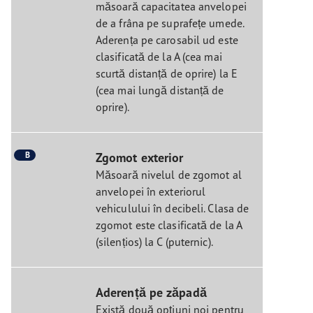
măsoară capacitatea anvelopei
de a frâna pe suprafețe umede.
Aderența pe carosabil ud este
clasificată de la A (cea mai
scurtă distanță de oprire) la E
(cea mai lungă distanță de
oprire).
B
Zgomot exterior
Măsoară nivelul de zgomot al
anvelopei în exteriorul
vehiculului în decibeli. Clasa de
zgomot este clasificată de la A
(silențios) la C (puternic).
Aderență pe zăpadă
Există două opțiuni noi pentru