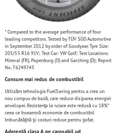
* Compared to the average performance of four
leading competitors. Tested by TÜV SÜD Automotive
in September 2012 by order of Goodyear. Tyre Size:
205/55 R16 91V; Test Car: VW Golf; Test Locations:
Mireval (FR), Papenburg (D) and Garching (D); Report
No. 76249743
Consum mai redus de combustibil
Utilizăm tehnologia FuelSaving pentru a crea un
nou compus de bază, care reduce disiparea energiei
anvelopei. Rezistenţa la rulare este redusă cu 18%*
ceea ce înseamnă economie de combustibil
îmbunătăţită şi costuri reduse pentru şofat.
Aderenţă clasa A pe carosabil ud