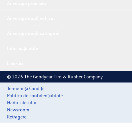
Anvelope premiate
Anvelope după vehicul
Anvelope după categorie
Informații utile
Link-uri
© 2026 The Goodyear Tire & Rubber Company
Termeni şi Condiţii
Politica de confidențialitate
Harta site-ului
Newsroom
Retragere