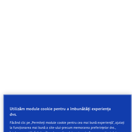
Anvelopa cu aderenţă îmbunătăţită şi cu distanţe mai
Utilizăm module cookie pentru a îmbunătăți experiența
scurte de frânare pe drumuri ude
dvs.
Făcând clic pe „Permiteți module cookie pentru cea mai bună experiență”, ajutați
Aderenţă clasa A* pe carosabil ud
la funcționarea mai bună a site-ului-precum memorarea preferințelor dvs.,