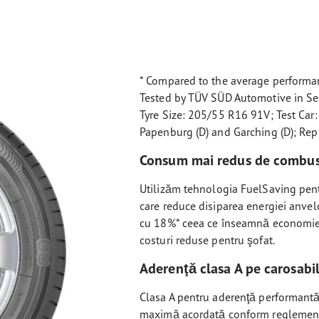
* Compared to the average performan
Tested by TÜV SÜD Automotive in Se
Tyre Size: 205/55 R16 91V; Test Car: 
Papenburg (D) and Garching (D); Re
Consum mai redus de combust
Utilizăm tehnologia FuelSaving pen
care reduce disiparea energiei anvelo
cu 18%* ceea ce înseamnă economie 
costuri reduse pentru şofat.
Aderenţă clasa A pe carosabi
Clasa A pentru aderenţă performantă 
maximă acordată conform reglement