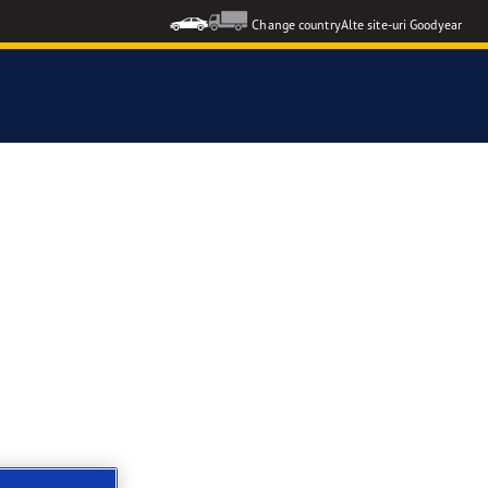
Change country
Alte site-uri Goodyear