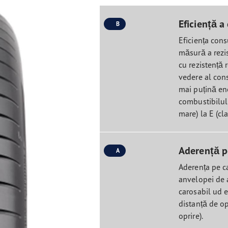
Eficiență 
B
Eficiența con
măsură a rezis
cu rezistență 
vedere al con
mai puțină ene
combustibilulu
mare) la E (cl
Aderență p
A
Aderența pe c
anvelopei de 
carosabil ud e
distanță de op
oprire).