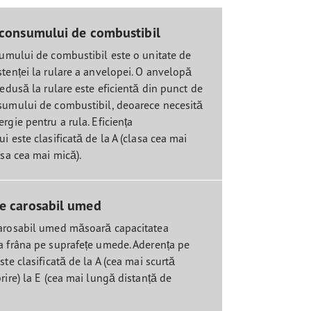
a consumului de combustibil
sumului de combustibil este o unitate de
tenței la rulare a anvelopei. O anvelopă
redusă la rulare este eficientă din punct de
sumului de combustibil, deoarece necesită
rgie pentru a rula. Eficiența
i este clasificată de la A (clasa cea mai
asa cea mai mică).
e carosabil umed
arosabil umed măsoară capacitatea
a frâna pe suprafețe umede. Aderența pe
ste clasificată de la A (cea mai scurtă
rire) la E (cea mai lungă distanță de