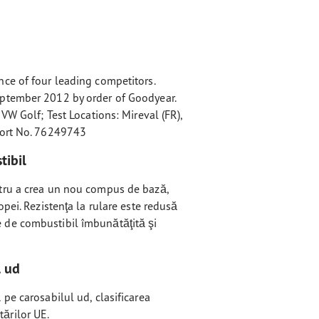
ce of four leading competitors.
ptember 2012 by order of Goodyear.
VW Golf; Test Locations: Mireval (FR),
port No. 76249743
ibil
tru a crea un nou compus de bază,
pei. Rezistenţa la rulare este redusă
de combustibil îmbunătăţită şi
l ud
pe carosabilul ud, clasificarea
ărilor UE.