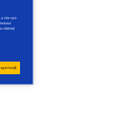
a site-ului-
inutului
au obțineți
experiență