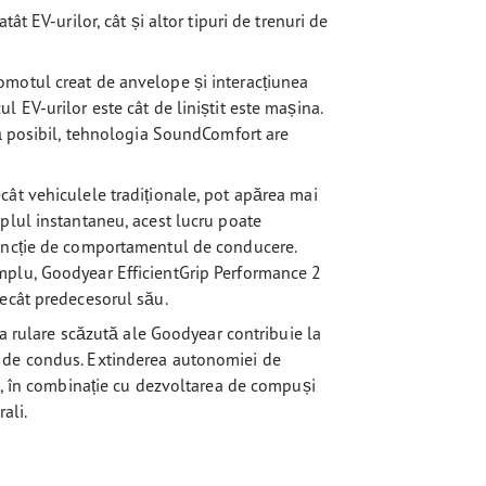
ât EV-urilor, cât și altor tipuri de trenuri de
motul creat de anvelope și interacțiunea
 EV-urilor este cât de liniștit este mașina.
tă posibil, tehnologia SoundComfort are
ât vehiculele tradiționale, pot apărea mai
plul instantaneu, acest lucru poate
funcție de comportamentul de conducere.
mplu, Goodyear EfficientGrip Performance 2
decât predecesorul său.
la rulare scăzută ale Goodyear contribuie la
 de condus. Extinderea autonomiei de
ei, în combinație cu dezvoltarea de compuși
ali.