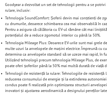
Goodyear a dezvoltat un set de tehnologii pentru a se potrivi at
rulare, inclusiv:
Tehnologia SoundComfort: Șoferii devin mai conștienți de zgo
cu drumurile, deoarece schimbarea cea mai observabilă în cazul
Pentru a asigura că călătoria cu EV-ul rămâne cât mai liniști
potențialul de a reduce zgomotul interior cu până la 50%.
Tehnologia Mileage Plus: Deoarece EV-urile sunt mai grele dec
multe uzuri la anvelopele de mașini electrice. Împreună cu cu
determina ca anvelopele standard să se uzeze mai rapid, în 
Utilizând tehnologii precum tehnologia Mileage Plus, de exe
poate oferi șoferilor până la 50% mai multă durată de viață 
Tehnologii de rezistență la rulare: Tehnologiile de rezistență 
reducerea consumului de energie și la extinderea autonomiei
condus poate fi realizată prin optimizarea structurii anvelop
inovatori și ajustarea aerodinamică a designului pereților later