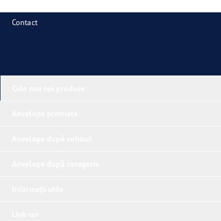
Contact
Cele mai noi produse
Anvelope premiate
Anvelope după vehicul
Anvelope după categorie
Informații utile
Link-uri