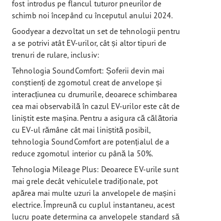
fost introdus pe flancul tuturor pneurilor de
schimb noi începând cu începutul anului 2024.
Goodyear a dezvoltat un set de tehnologii pentru
a se potrivi atât EV-urilor, cât și altor tipuri de
trenuri de rulare, inclusiv:
Tehnologia SoundComfort: Șoferii devin mai
conștienți de zgomotul creat de anvelope și
interacțiunea cu drumurile, deoarece schimbarea
cea mai observabilă în cazul EV-urilor este cât de
liniștit este mașina. Pentru a asigura că călătoria
cu EV-ul rămâne cât mai liniștită posibil,
tehnologia SoundComfort are potențialul de a
reduce zgomotul interior cu până la 50%.
Tehnologia Mileage Plus: Deoarece EV-urile sunt
mai grele decât vehiculele tradiționale, pot
apărea mai multe uzuri la anvelopele de mașini
electrice. Împreună cu cuplul instantaneu, acest
lucru poate determina ca anvelopele standard să