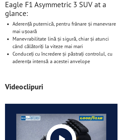
Eagle F1 Asymmetric 3 SUV at a
glance:
Aderență puternică, pentru frânare și manevrare
mai ușoară
Manevrabilitate lină și sigură, chiar și atunci
când călătoriți la viteze mai mari
Conduceți cu încredere și păstrați controlul, cu
aderența intensă a acestei anvelope
Videoclipuri