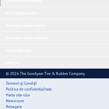
Cele mai noi produse
Anvelope premiate
Anvelope după vehicul
Anvelope după categorie
Informații utile
Link-uri
© 2026 The Goodyear Tire & Rubber Company
Termeni şi Condiţii
Politica de confidențialitate
Harta site-ului
Newsroom
Retragere