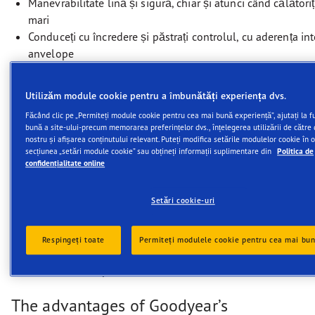
Manevrabilitate lină și sigură, chiar și atunci când călătoriț
mari
Conduceți cu încredere și păstrați controlul, cu aderența in
anvelope
Utilizăm module cookie pentru a îmbunătăți experiența dvs.
Făcând clic pe „Permiteți module cookie pentru cea mai bună experiență”, ajutați la 
bună a site-ului-precum memorarea preferințelor dvs., înțelegerea utilizării de către d
Descriere
nostru și afișarea conținutului relevant. Puteți modifica setările modulelor cookie în
secțiunea „setări module cookie” sau obțineți informații suplimentare din
Politica de
confidențialitate online
Confort luxos, cu performanțe
puternice de frânare și
Setări cookie-uri
manevrabilitate pe drum umed.
Respingeți toate
Permiteți modulele cookie pentru cea mai bu
Confort luxos, cu performanțe puternice de frânare
și manevrabilitate pe drum umed.
The advantages of Goodyear’s