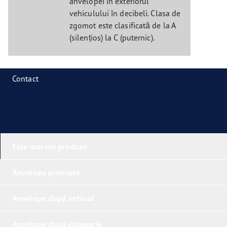
anvelopei în exteriorul
vehiculului în decibeli. Clasa de
zgomot este clasificată de la A
(silențios) la C (puternic).
Contact
Cele mai noi produse
Anvelope premiate
Anvelope după vehicul
Anvelope după categorie