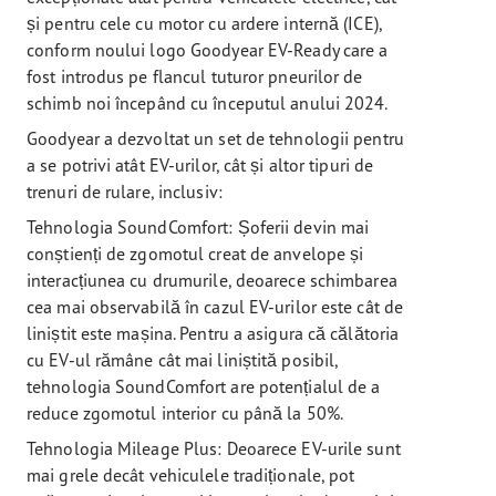
și pentru cele cu motor cu ardere internă (ICE),
conform noului logo Goodyear EV-Ready care a
fost introdus pe flancul tuturor pneurilor de
schimb noi începând cu începutul anului 2024.
Goodyear a dezvoltat un set de tehnologii pentru
a se potrivi atât EV-urilor, cât și altor tipuri de
trenuri de rulare, inclusiv:
Tehnologia SoundComfort: Șoferii devin mai
conștienți de zgomotul creat de anvelope și
interacțiunea cu drumurile, deoarece schimbarea
cea mai observabilă în cazul EV-urilor este cât de
liniștit este mașina. Pentru a asigura că călătoria
cu EV-ul rămâne cât mai liniștită posibil,
tehnologia SoundComfort are potențialul de a
reduce zgomotul interior cu până la 50%.
Tehnologia Mileage Plus: Deoarece EV-urile sunt
mai grele decât vehiculele tradiționale, pot