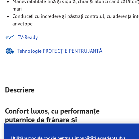
Manevrabilitate lină și sigură, chiar și atunci când călătoriț
mari
Conduceți cu încredere și păstrați controlul, cu aderența in
anvelope
EV-Ready
Tehnologie PROTECȚIE PENTRU JANTĂ
Descriere
Confort luxos, cu performanțe
puternice de frânare și
manevrabilitate pe drum umed.
Utilizăm module cookie pentru a îmbunătăți experiența dvs.