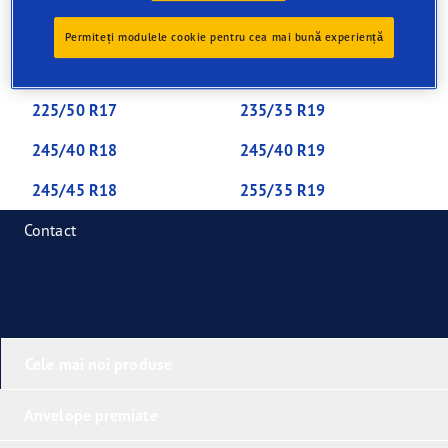
205/55 R16
225/40 R18
Permiteți modulele cookie pentru cea mai bună experiență
225/40 R19
225/45 R17
225/50 R17
235/35 R19
245/40 R18
245/40 R19
245/45 R18
255/35 R19
Contact
Cele mai noi produse
Anvelope premiate