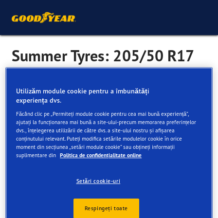
Summer Tyres: 205/50 R17
Summer tyres are designed for mild conditions, so can be
Utilizăm module cookie pentru a îmbunătăți
experiența dvs.
used year-round in many regions. They handle and grip
well on dry and wet roads, and work best above 7°C.
Făcând clic pe „Permiteți module cookie pentru cea mai bună experiență”,
ajutați la funcționarea mai bună a site-ului-precum memorarea preferințelor
Designed to: provide excellent performance on both wet
dvs., înțelegerea utilizării de către dvs. a site-ului nostru și afișarea
conținutului relevant. Puteți modifica setările modulelor cookie în orice
and dry roads.
moment din secțiunea „setări module cookie” sau obțineți informații
Consider if: you enjoy driving with precision and live in a
suplimentare din
Politica de confidențialitate online
place where it’s warm regularly. Don’t let the name fool
you, though - summer tyres offer impressive wet traction.
Setări cookie-uri
More popular summer tyre sizes
Respingeți toate