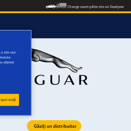
Change country
Alte site-uri Goodyear
a site-ului-
inutului
au obțineți
experiență
Găsiţi un distribuitor