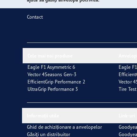
Întreţinerea anvelopelor
Vector 4Seasons GEN-3
Ultr
Contact
Cele mai noi produse
Anvelop
Eagle F1 Asymmetric 6
Eagle F1
Vector 4Seasons Gen-3
Efficien
EfficientGrip Performance 2
Vector 
UltraGrip Performance 3
Tire Tes
Informații utile
Link-uri
Ghid de achiziționare a anvelopelor
Goodyea
Găsiţi un distribuitor
Goodyea