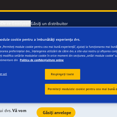
e
De ce Goodyear?
Găsiţi un distribuitor
odule cookie pentru a îmbunătăți experiența dvs.
dyear sunt excelente
rarea și schimbarea anvelopelor
ucători de autoturisme (OE)
e „Permiteți module cookie pentru cea mai bună experiență”, ajutați la funcționarea mai bună 
rea preferințelor dvs., înțelegerea utilizării de către dvs. a site-ului nostru și afișarea conț
eți modifica setările modulelor cookie în orice moment din secțiunea „setări module cookie” s
ismul dvs Jaguar
lope de rezervă
rul mobilității electrice
uplimentare din
Politica de confidențialitate online
ie-uri
e F1 SuperSport
Respingeți toate
 multe teste independente, compania noastră fiind lider în
pe care au primit calificativul "A" dintre clasele de
stre pot fi montate pe majoritatea modelelor Jaguar - în
year Blimp
Permiteți modulele cookie pentru cea mai bună 
ale montate pe vehiculele acestora.
e F1 Asymmetric 6
ui dvs.
Vă vom
Găsiţi anvelope