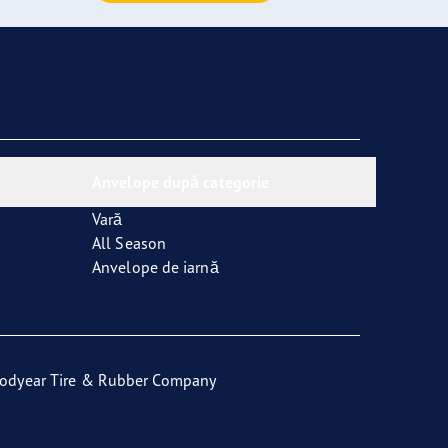
Anvelope după categorie
Vară
All Season
Anvelope de iarnă
odyear Tire & Rubber Company