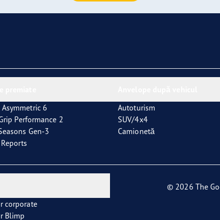
aGrip Performance 3
e premiate
Anvelope după vehicul
 Asymmetric 6
Autoturism
tGrip Performance 2
SUV/4x4
4Seasons Gen-3
Camionetă
t Reports
© 2026 The Go
r corporate
r Blimp