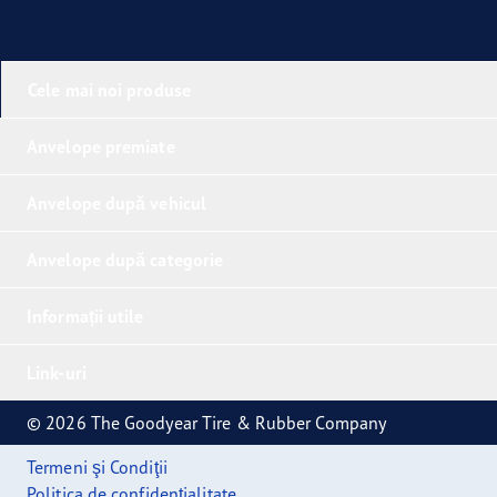
Cele mai noi produse
Anvelope premiate
Anvelope după vehicul
Anvelope după categorie
Informații utile
Link-uri
© 2026 The Goodyear Tire & Rubber Company
Termeni şi Condiţii
Politica de confidențialitate