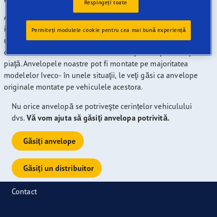
Respingeți toate
Anvelopele noastre au primit distincţii la mai multe teste
independente, compania noastră fiind lider în domeniul
Permiteți modulele cookie pentru cea mai bună experiență
numărului de tipodimensiuni de anvelope care au primit
calificativul "A" dintre clasele de anvelope europene de pe
piaţă. Anvelopele noastre pot fi montate pe majoritatea
modelelor Iveco- în unele situaţii, le veţi găsi ca anvelope
originale montate pe vehiculele acestora.
Nu orice anvelopă se potriveşte cerințelor vehiculului
dvs.
Vă vom ajuta să găsiţi anvelopa potrivită.
Găsiţi anvelope
Găsiţi un distribuitor
Contact