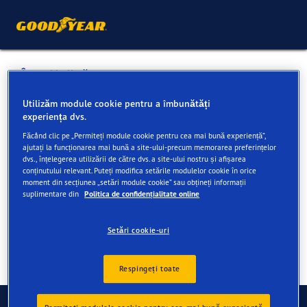
Înapoi la listă
ELITE TIRES DISTRIBUTION
Utilizăm module cookie pentru a îmbunătăți
experiența dvs.
Făcând clic pe „Permiteți module cookie pentru cea mai bună experiență”,
Servicii disponibile online și în magazin
ajutați la funcționarea mai bună a site-ului-precum memorarea preferințelor
dvs., înțelegerea utilizării de către dvs. a site-ului nostru și afișarea
conținutului relevant. Puteți modifica setările modulelor cookie în orice
moment din secțiunea „setări module cookie” sau obțineți informații
Informații de contact
Servicii
suplimentare din
Politica de confidențialitate online
Setări cookie-uri
Respingeți toate
Contact