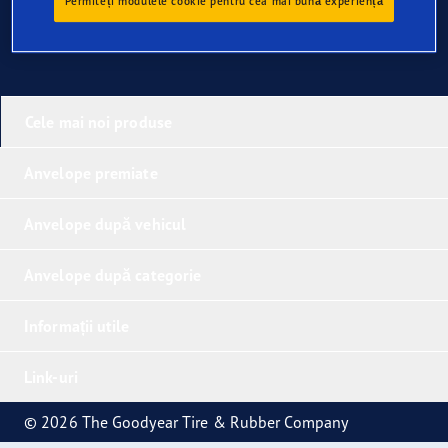
Permiteți modulele cookie pentru cea mai bună experiență
Cele mai noi produse
Anvelope premiate
Anvelope după vehicul
Anvelope după categorie
Informații utile
Link-uri
© 2026 The Goodyear Tire & Rubber Company