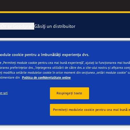
e
De ce Goodyear?
Găsiţi un distribuitor
rarea și schimbarea anvelopelor
ucători de autoturisme (OE)
odule cookie pentru a îmbunătăți experiența dvs.
e „Permiteți module cookie pentru cea mai bună experiență”, ajutați la funcționarea mai bună 
lope de rezervă
rul mobilității electrice
rea preferințelor dvs., înțelegerea utilizării de către dvs. a site-ului nostru și afișarea conț
eți modifica setările modulelor cookie în orice moment din secțiunea „setări module cookie” s
uplimentare din
Politica de confidențialitate online
e F1 SuperSport
ie-uri
Respingeți toate
year Blimp
clienți
Recenzii
Permiteți modulele cookie pentru cea mai bună 
e F1 Asymmetric 6