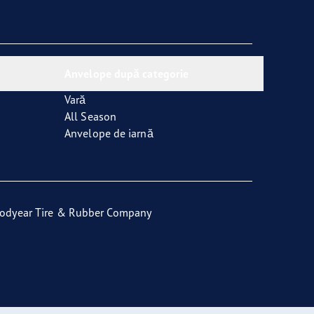
Anvelope după categorie
Vară
All Season
Anvelope de iarnă
odyear Tire & Rubber Company