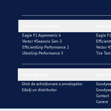
Cele mai noi produse
Anvelop
Eagle F1 Asymmetric 6
Eagle F1
Vector 4Seasons Gen-3
Efficien
EfficientGrip Performance 2
Vector 
UltraGrip Performance 3
Tire Tes
Informații utile
Link-uri
Ghid de achiziționare a anvelopelor
Goodyea
Găsiţi un distribuitor
Goodyea
Contact
Cariere