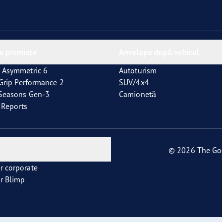
e premiate
Anvelope după vehicul
 Asymmetric 6
Autoturism
tGrip Performance 2
SUV/4x4
4Seasons Gen-3
Camionetă
t Reports
© 2026 The Go
r corporate
r Blimp