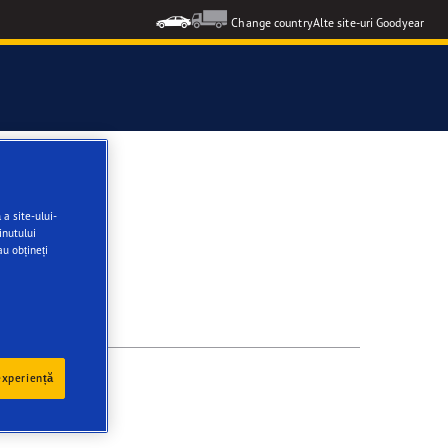
Change country
Alte site-uri Goodyear
a site-ului-
inutului
au obțineți
experiență