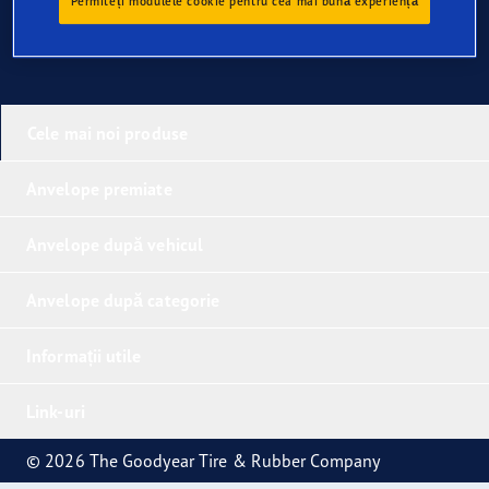
Permiteți modulele cookie pentru cea mai bună experiență
Cele mai noi produse
Anvelope premiate
Anvelope după vehicul
Anvelope după categorie
Informații utile
Link-uri
© 2026 The Goodyear Tire & Rubber Company