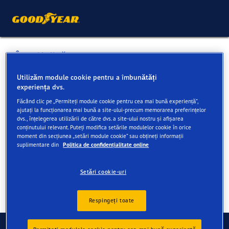
Înapoi la listă
SERVICE OPRESCU 4 YOU
Utilizăm module cookie pentru a îmbunătăți
experiența dvs.
Făcând clic pe „Permiteți module cookie pentru cea mai bună experiență”,
Servicii disponibile online și în magazin
ajutați la funcționarea mai bună a site-ului-precum memorarea preferințelor
dvs., înțelegerea utilizării de către dvs. a site-ului nostru și afișarea
conținutului relevant. Puteți modifica setările modulelor cookie în orice
moment din secțiunea „setări module cookie” sau obțineți informații
Informații de contact
Servicii
Recenzii
suplimentare din
Politica de confidențialitate online
Setări cookie-uri
Respingeți toate
Contact