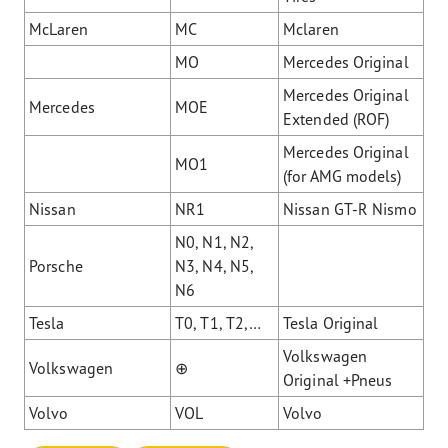
McLaren
MC
Mclaren
MO
Mercedes Original
Mercedes Original
Mercedes
MOE
Extended (ROF)
Mercedes Original
MO1
(for AMG models)
Nissan
NR1
Nissan GT-R Nismo
N0, N1, N2,
Porsche
N3, N4, N5,
N6
Tesla
T0, T1, T2,…
Tesla Original
Volkswagen
Volkswagen
⊕
Original +Pneus
Volvo
VOL
Volvo