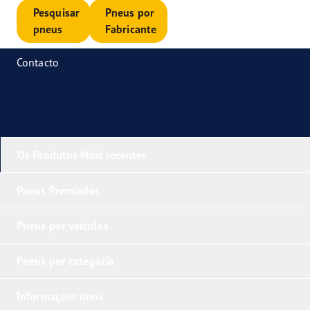
Pesquisar
Pneus por
pneus
Fabricante
Contacto
Os Produtos Mais recentes
Pneus Premiados
Pneus por veículos
Pneus por categoria
Informações úteis