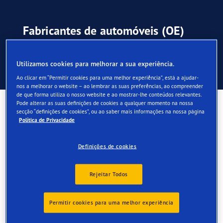
Fabricantes de automóveis (OE)
Utilizamos cookies para melhorar a sua experiência.
O que significam as marcações OE no pneu?
Ao clicar em “Permitir cookies para uma melhor experiência”, está a ajudar-
nos a melhorar o website – ao lembrar as suas preferências, ao compreender
de que forma utiliza o nosso website e ao mostrar-lhe conteúdos relevantes.
Pode alterar as suas definições de cookies a qualquer momento na nossa
O que significam as
secção “definições de cookies”, ou ao saber mais informações na nossa página
Política de Privacidade
marcações OE no pneu?
Definições de cookies
Para indicar que os pneus de substituição foram
concebidos segundo os padrões do equipamento
Rejeitar Todos
original, é gravada uma marcação OE na parte lateral do
pneu, mostrando a que fabricante de automóveis se
Permitir cookies para uma melhor experiência
destina.
A Goodyear é uma das principais marcas OE, com mais de