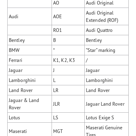
AO
Audi Original
Audi Original
Audi
AOE
Extended (ROF)
RO1
Audi Quattro
Bentley
B
Bentley
BMW
*
“Star” marking
Ferrari
K1, K2, K3
/
Jaguar
J
Jaguar
Lamborghini
L
Lamborghini
Land Rover
LR
Land Rover
Jaguar & Land
JLR
Jaguar Land Rover
Rover
Lotus
LS
Lotus Exige S
Maserati Genuine
Maserati
MGT
Tires