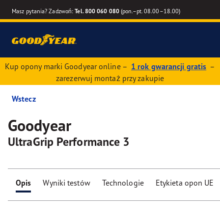
Masz pytania? Zadzwoń:
Tel. 800 060 080
(pon.–pt. 08.00–18.00)
Kup opony marki Goodyear online –
1 rok gwarancji gratis
–
zarezerwuj montaż przy zakupie
Wstecz
Goodyear
UltraGrip Performance 3
Opis
Wyniki testów
Technologie
Etykieta opon UE