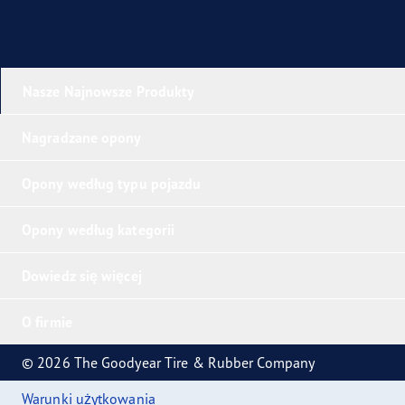
Nasze Najnowsze Produkty
Nagradzane opony
Opony według typu pojazdu
Opony według kategorii
Dowiedz się więcej
O firmie
© 2026 The Goodyear Tire & Rubber Company
Warunki użytkowania