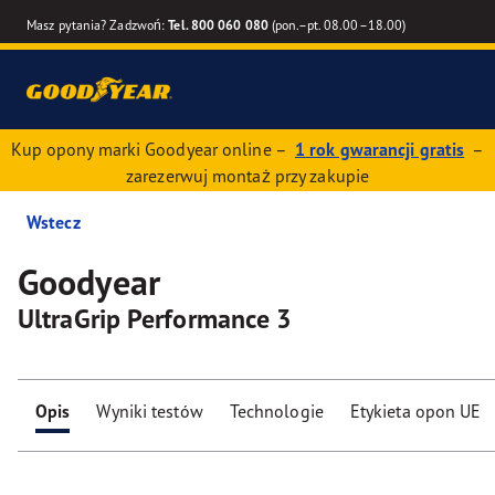
Masz pytania? Zadzwoń:
Tel. 800 060 080
(pon.–pt. 08.00–18.00)
Kup opony marki Goodyear online –
1 rok gwarancji gratis
–
zarezerwuj montaż przy zakupie
Wstecz
Goodyear
UltraGrip Performance 3
Opis
Wyniki testów
Technologie
Etykieta opon UE