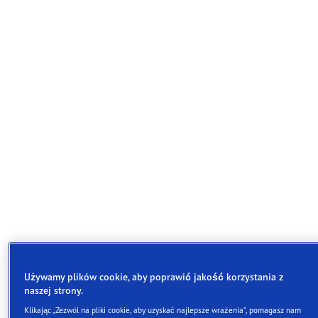
Używamy plików cookie, aby poprawić jakość korzystania z
naszej strony.
Goodyear UltraGrip Performance 3 to świetna opcja dl
Klikając „Zezwól na pliki cookie, aby uzyskać najlepsze wrażenia”, pomagasz nam
kierowców, dla których najważniejsza jest skutecznoś