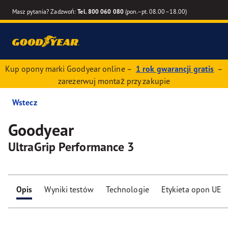
Masz pytania? Zadzwoń:
Tel. 800 060 080
(pon.–pt. 08.00–18.00)
Kup opony marki Goodyear online –
1 rok gwarancji gratis
–
zarezerwuj montaż przy zakupie
Wstecz
Goodyear
UltraGrip Performance 3
Opis
Wyniki testów
Technologie
Etykieta opon UE