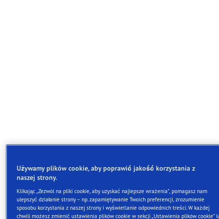
Używamy plików cookie, aby poprawić jakość korzystania z
naszej strony.
Klikając „Zezwól na pliki cookie, aby uzyskać najlepsze wrażenia”, pomagasz nam
ulepszyć działanie strony – np. zapamiętywanie Twoich preferencji, zrozumienie
Goodyear UltraGrip Performance 3 to świetna opcja dl
sposobu korzystania z naszej strony i wyświetlanie odpowiednich treści. W każdej
chwili możesz zmienić ustawienia plików cookie w sekcji „Ustawienia plików cookie” l
kierowców, dla których najważniejsza jest skutecznoś