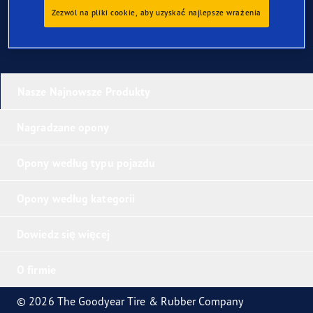
Zezwól na pliki cookie, aby uzyskać najlepsze wrażenia
Nasze Najnowsze Produkty
Nagradzane opony
Opony według typu pojazdu
Opony według kategorii
Dowiedz się więcej
O firmie
© 2026 The Goodyear Tire & Rubber Company