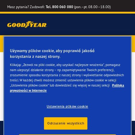
Masz pytania? Zadzwoń:
Tel. 800 060 080
(pon.–pt. 08.00–18.00)
Kup opony marki Goodyear online –
1 rok gwarancji gratis
–
zarezerwuj montaż przy zakupie
Używamy plików cookie, aby poprawić jakość
korzystania z naszej strony.
Opony letnie do twojego
Klikając „Zezwól na pliki cookie, aby uzyskać najlepsze wrażenia”, pomagasz
nam ulepszyć działanie strony – np. zapamiętywanie Twoich preferencji,
Skoda Fabia
zrozumienie sposobu korzystania z naszej strony i wyświetlanie odpowiednich
treści. W każdej chwili możesz zmienić ustawienia plików cookie w sekcji
„Ustawienia plików cookie” lub dowiedzieć się więcej w naszej sekcji
Polityka
prywatności w Internecie
Ustawienia plików cookie
Odrzucenie wszystkich
Skontaktuj się z nami
FAQ