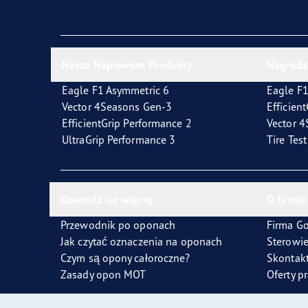
Jak dbać o opony
Technologia SoundComfort
Effic
Nasze Najnowsze Produkty
Nagradz
Eagle F1 Asymmetric 6
Eagle F1
Vector 4Seasons Gen-3
Efficien
EfficientGrip Performance 2
Vector 
UltraGrip Performance 3
Tire Tes
Dowiedz się więcej
O firmie
Przewodnik po oponach
Firma G
Jak czytać oznaczenia na oponach
Sterowi
Czym są opony całoroczne?
Skontakt
Zasady opon MOT
Oferty p