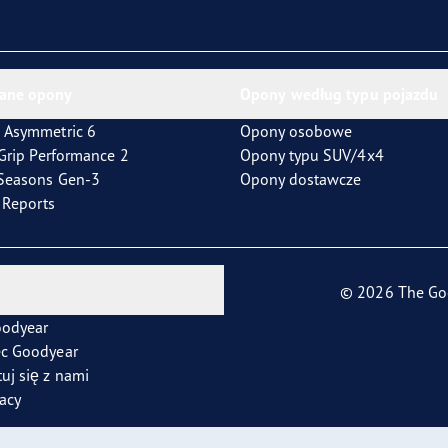
ientgrip Performance 2
ane opony
Opony według typu pojazdu
 Asymmetric 6
Opony osobowe
tGrip Performance 2
Opony typu SUV/4x4
4Seasons Gen-3
Opony dostawcze
t Reports
© 2026 The Go
oodyear
ec Goodyear
uj się z nami
racy