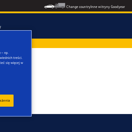
Change country
Inne witryny Goodyear
y
ż przy zakupie
mmetric 6
 – np.
iednich treści.
ieć się więcej w
ons GEN-3
formance 3
kie opony
rażenia