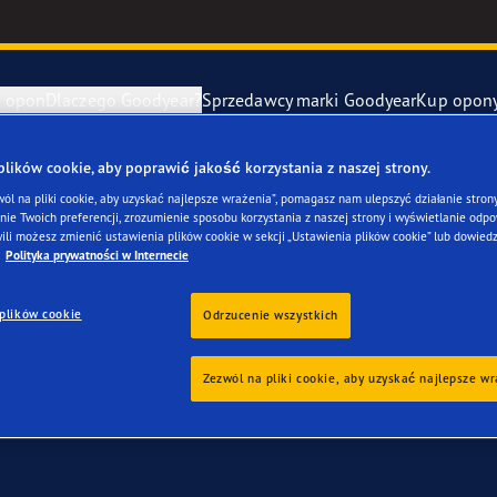
e opon
Dlaczego Goodyear?
Sprzedawcy marki Goodyear
Kup opon
ki Goodyear online –
1 rok gwarancji gratis
– zarezerwuj monta
ików cookie, aby poprawić jakość korzystania z naszej strony.
awa i wymiana opon
ucenci samochodów (OE)
Eagle F1 Asy
wól na pliki cookie, aby uzyskać najlepsze wrażenia”, pomagasz nam ulepszyć działanie strony
ie Twoich preferencji, zrozumienie sposobu korzystania z naszej strony i wyświetlanie odpow
 twojego Polestar 4
ili możesz zmienić ustawienia plików cookie w sekcji „Ustawienia plików cookie” lub dowiedz
y zapasowe
szłość mobilności elektrycznej
Vector 4Seas
Polityka prywatności w Internecie
plików cookie
year RACING
UltraGrip Per
Odrzucenie wszystkich
owiec Goodyear
Pokaż wszyst
Zezwól na pliki cookie, aby uzyskać najlepsze w
e F1 SuperSport