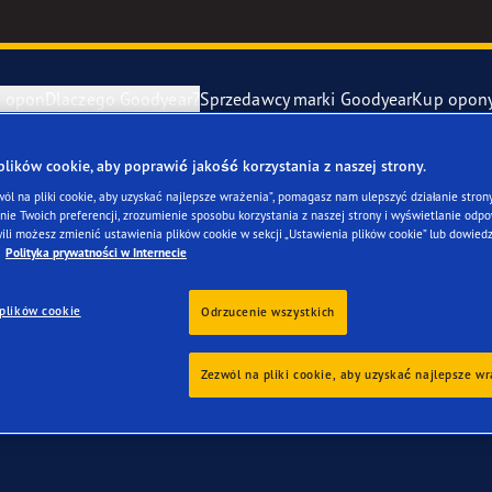
e opon
Dlaczego Goodyear?
Sprzedawcy marki Goodyear
Kup opon
ki Goodyear online –
1 rok gwarancji gratis
– zarezerwuj monta
ików cookie, aby poprawić jakość korzystania z naszej strony.
awa i wymiana opon
ucenci samochodów (OE)
Eagle F1 Asy
wól na pliki cookie, aby uzyskać najlepsze wrażenia”, pomagasz nam ulepszyć działanie strony
ie Twoich preferencji, zrozumienie sposobu korzystania z naszej strony i wyświetlanie odpow
jego du Peugeot Rift
ili możesz zmienić ustawienia plików cookie w sekcji „Ustawienia plików cookie” lub dowiedz
y zapasowe
szłość mobilności elektrycznej
Vector 4Seas
Polityka prywatności w Internecie
plików cookie
year RACING
UltraGrip Per
Odrzucenie wszystkich
owiec Goodyear
Pokaż wszyst
Zezwól na pliki cookie, aby uzyskać najlepsze w
e F1 SuperSport