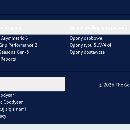
ientgrip Performance 2
ane opony
Opony według typu pojazdu
 Asymmetric 6
Opony osobowe
tGrip Performance 2
Opony typu SUV/4x4
4Seasons Gen-3
Opony dostawcze
t Reports
© 2026 The Go
oodyear
ec Goodyear
uj się z nami
racy