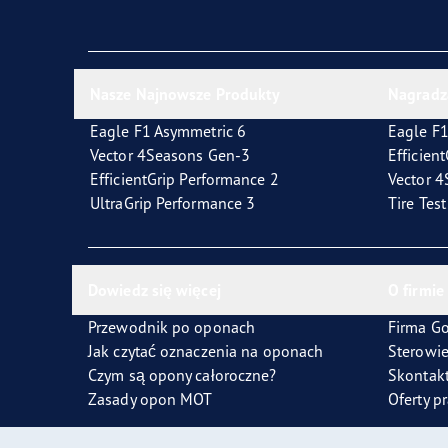
Jak dbać o opony
Technologia SoundComfort
Effic
Nasze Najnowsze Produkty
Nagradz
Eagle F1 Asymmetric 6
Eagle F1
Vector 4Seasons Gen-3
Efficien
EfficientGrip Performance 2
Vector 
UltraGrip Performance 3
Tire Tes
Dowiedz się więcej
O firmie
Przewodnik po oponach
Firma G
Jak czytać oznaczenia na oponach
Sterowi
Czym są opony całoroczne?
Skontakt
Zasady opon MOT
Oferty p