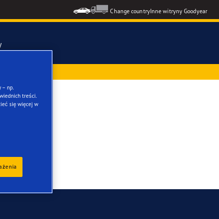
Change country
Inne witryny Goodyear
y
ż przy zakupie
mmetric 6
 – np.
iednich treści.
er
ieć się więcej w
ons GEN-3
formance 3
kie opony
rażenia