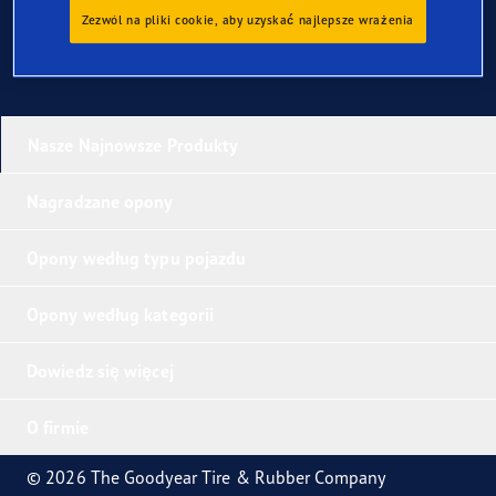
Zezwól na pliki cookie, aby uzyskać najlepsze wrażenia
Nasze Najnowsze Produkty
Nagradzane opony
Opony według typu pojazdu
Opony według kategorii
Dowiedz się więcej
O firmie
© 2026 The Goodyear Tire & Rubber Company