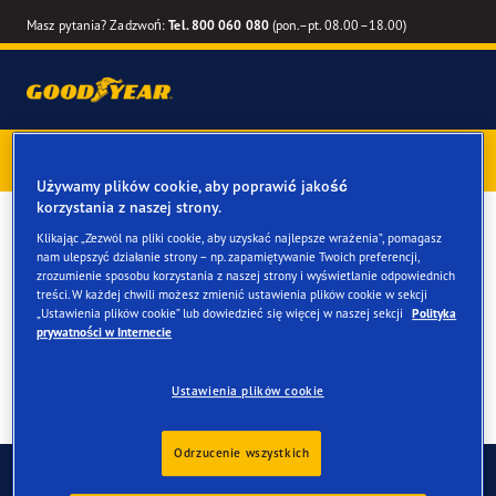
Masz pytania? Zadzwoń:
Tel. 800 060 080
(pon.–pt. 08.00–18.00)
Kup opony marki Goodyear online –
1 rok gwarancji gratis
–
zarezerwuj montaż przy zakupie
Używamy plików cookie, aby poprawić jakość
korzystania z naszej strony.
Opony całoroczne dla
Klikając „Zezwól na pliki cookie, aby uzyskać najlepsze wrażenia”, pomagasz
nam ulepszyć działanie strony – np. zapamiętywanie Twoich preferencji,
twojego Peugeot 2008
zrozumienie sposobu korzystania z naszej strony i wyświetlanie odpowiednich
treści. W każdej chwili możesz zmienić ustawienia plików cookie w sekcji
„Ustawienia plików cookie” lub dowiedzieć się więcej w naszej sekcji
Polityka
prywatności w Internecie
Ustawienia plików cookie
Odrzucenie wszystkich
Skontaktuj się z nami
FAQ