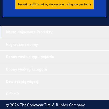
Zezwól na pliki cookie, aby uzyskać najlepsze wrażenia
Nasze Najnowsze Produkty
Nagradzane opony
Opony według typu pojazdu
Opony według kategorii
Dowiedz się więcej
O firmie
© 2026 The Goodyear Tire & Rubber Company