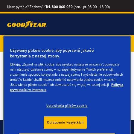
Masz pytania? Zadzwoń:
Tel. 800 060 080
(pon.–pt. 08.00–18.00)
Kup opony marki Goodyear online –
1 rok gwarancji gratis
–
zarezerwuj montaż przy zakupie
Używamy plików cookie, aby poprawić jakość
korzystania z naszej strony.
Opony zimowe do twojego
Klikając „Zezwól na pliki cookie, aby uzyskać najlepsze wrażenia”, pomagasz
nam ulepszyć działanie strony – np. zapamiętywanie Twoich preferencji,
Mercedes-Benz EQV
zrozumienie sposobu korzystania z naszej strony i wyświetlanie odpowiednich
treści. W każdej chwili możesz zmienić ustawienia plików cookie w sekcji
„Ustawienia plików cookie” lub dowiedzieć się więcej w naszej sekcji
Polityka
prywatności w Internecie
Ustawienia plików cookie
Odrzucenie wszystkich
Skontaktuj się z nami
FAQ