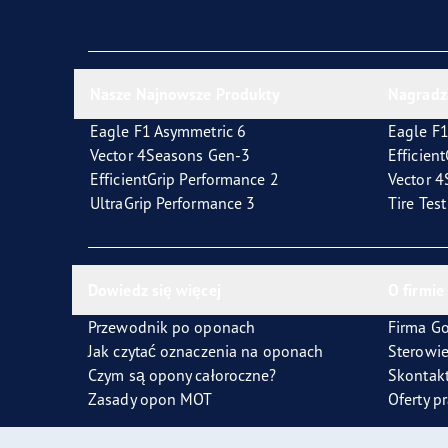
Jak dbać o opony
Technologia SoundComfort
Effic
Nasze Najnowsze Produkty
Nagradz
Eagle F1 Asymmetric 6
Eagle F1
Vector 4Seasons Gen-3
Efficien
EfficientGrip Performance 2
Vector 
UltraGrip Performance 3
Tire Tes
Dowiedz się więcej
O firmie
Przewodnik po oponach
Firma G
Jak czytać oznaczenia na oponach
Sterowi
Czym są opony całoroczne?
Skontakt
Zasady opon MOT
Oferty p