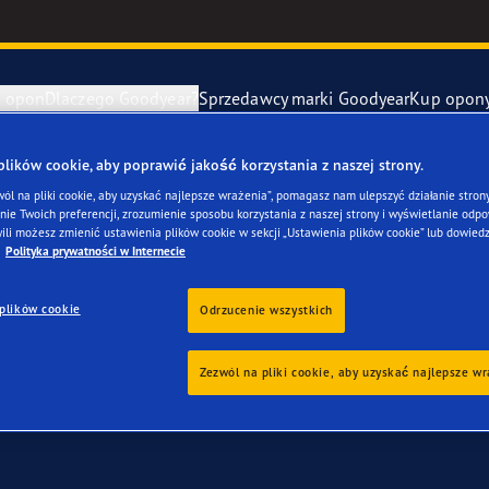
e opon
Dlaczego Goodyear?
Sprzedawcy marki Goodyear
Kup opon
ki Goodyear online –
1 rok gwarancji gratis
– zarezerwuj monta
ików cookie, aby poprawić jakość korzystania z naszej strony.
awa i wymiana opon
ucenci samochodów (OE)
Eagle F1 Asy
wól na pliki cookie, aby uzyskać najlepsze wrażenia”, pomagasz nam ulepszyć działanie strony
ie Twoich preferencji, zrozumienie sposobu korzystania z naszej strony i wyświetlanie odpow
 dla twojego Mercede
ili możesz zmienić ustawienia plików cookie w sekcji „Ustawienia plików cookie” lub dowiedz
y zapasowe
szłość mobilności elektrycznej
Vector 4Seas
Polityka prywatności w Internecie
plików cookie
year RACING
UltraGrip Per
Odrzucenie wszystkich
owiec Goodyear
Pokaż wszyst
Zezwól na pliki cookie, aby uzyskać najlepsze w
e F1 SuperSport