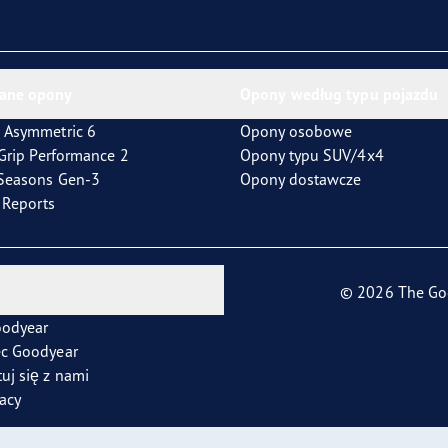
ientgrip Performance 2
ane opony
Opony według typu pojazdu
 Asymmetric 6
Opony osobowe
tGrip Performance 2
Opony typu SUV/4x4
4Seasons Gen-3
Opony dostawcze
t Reports
© 2026 The Go
oodyear
ec Goodyear
uj się z nami
racy