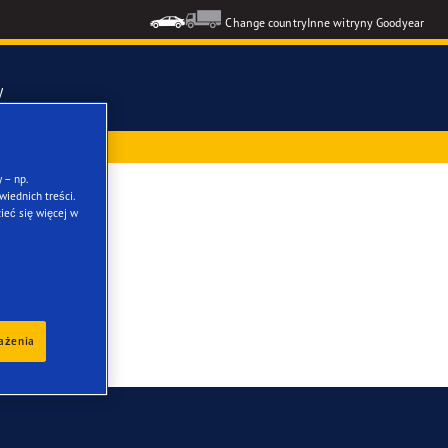
Change country
Inne witryny Goodyear
y
ż przy zakupie
mmetric 6
 – np.
iednich treści.
s SLR
ieć się więcej w
ons GEN-3
formance 3
kie opony
rażenia