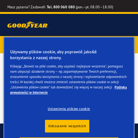
Masz pytania? Zadzwoń:
Tel. 800 060 080
(pon.–pt. 08.00–18.00)
Kup opony marki Goodyear online –
1 rok gwarancji gratis
–
zarezerwuj montaż przy zakupie
Używamy plików cookie, aby poprawić jakość
korzystania z naszej strony.
Opony zimowe do twojego
Klikając „Zezwól na pliki cookie, aby uzyskać najlepsze wrażenia”, pomagasz
nam ulepszyć działanie strony – np. zapamiętywanie Twoich preferencji,
Kia XCeed
zrozumienie sposobu korzystania z naszej strony i wyświetlanie odpowiednich
treści. W każdej chwili możesz zmienić ustawienia plików cookie w sekcji
„Ustawienia plików cookie” lub dowiedzieć się więcej w naszej sekcji
Polityka
prywatności w Internecie
Ustawienia plików cookie
Odrzucenie wszystkich
Skontaktuj się z nami
FAQ