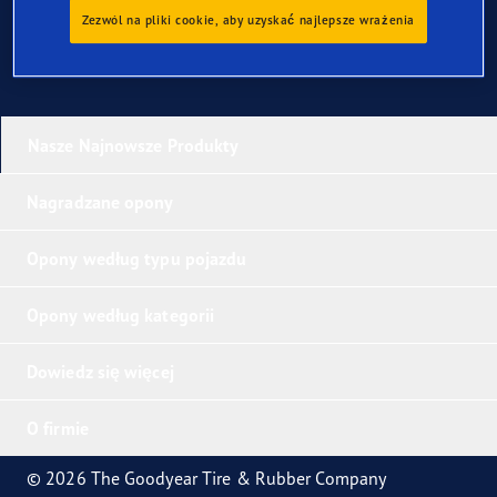
Zezwól na pliki cookie, aby uzyskać najlepsze wrażenia
Nasze Najnowsze Produkty
Nagradzane opony
Opony według typu pojazdu
Opony według kategorii
Dowiedz się więcej
O firmie
© 2026 The Goodyear Tire & Rubber Company