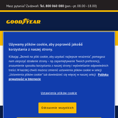
Masz pytania? Zadzwoń:
Tel. 800 060 080
(pon.–pt. 08.00–18.00)
Kup opony marki Goodyear online –
1 rok gwarancji gratis
–
zarezerwuj montaż przy zakupie
Używamy plików cookie, aby poprawić jakość
korzystania z naszej strony.
Opony zimowe do twojego
Klikając „Zezwól na pliki cookie, aby uzyskać najlepsze wrażenia”, pomagasz
nam ulepszyć działanie strony – np. zapamiętywanie Twoich preferencji,
Kia Ceed
zrozumienie sposobu korzystania z naszej strony i wyświetlanie odpowiednich
treści. W każdej chwili możesz zmienić ustawienia plików cookie w sekcji
„Ustawienia plików cookie” lub dowiedzieć się więcej w naszej sekcji
Polityka
prywatności w Internecie
Ustawienia plików cookie
Odrzucenie wszystkich
Skontaktuj się z nami
FAQ