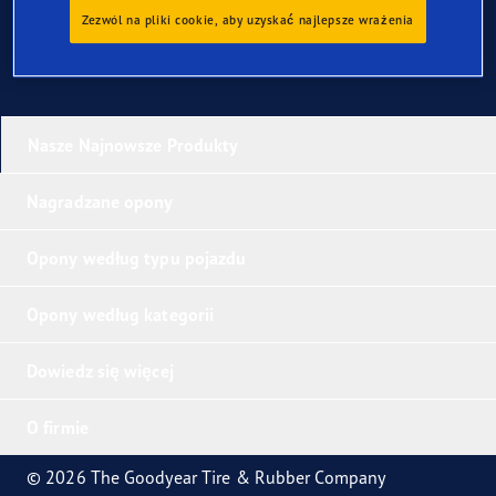
Zezwól na pliki cookie, aby uzyskać najlepsze wrażenia
Nasze Najnowsze Produkty
Nagradzane opony
Opony według typu pojazdu
Opony według kategorii
Dowiedz się więcej
O firmie
© 2026 The Goodyear Tire & Rubber Company