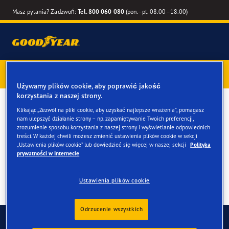
Masz pytania? Zadzwoń:
Tel. 800 060 080
(pon.–pt. 08.00–18.00)
Kup opony marki Goodyear online –
1 rok gwarancji gratis
–
zarezerwuj montaż przy zakupie
Używamy plików cookie, aby poprawić jakość
korzystania z naszej strony.
Opony letnie do twojego Kia
Klikając „Zezwól na pliki cookie, aby uzyskać najlepsze wrażenia”, pomagasz
nam ulepszyć działanie strony – np. zapamiętywanie Twoich preferencji,
Niro
zrozumienie sposobu korzystania z naszej strony i wyświetlanie odpowiednich
treści. W każdej chwili możesz zmienić ustawienia plików cookie w sekcji
„Ustawienia plików cookie” lub dowiedzieć się więcej w naszej sekcji
Polityka
prywatności w Internecie
Ustawienia plików cookie
Odrzucenie wszystkich
Skontaktuj się z nami
FAQ