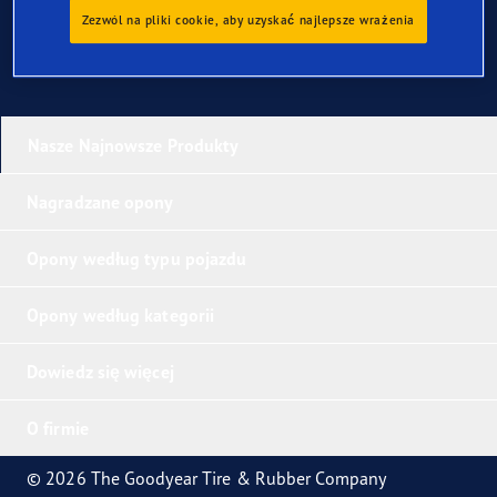
Zezwól na pliki cookie, aby uzyskać najlepsze wrażenia
Nasze Najnowsze Produkty
Nagradzane opony
Opony według typu pojazdu
Opony według kategorii
Dowiedz się więcej
O firmie
© 2026 The Goodyear Tire & Rubber Company