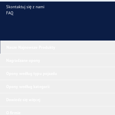
Skontaktuj się z nami
FAQ
Nasze Najnowsze Produkty
Nagradzane opony
Opony według typu pojazdu
Opony według kategorii
Dowiedz się więcej
O firmie