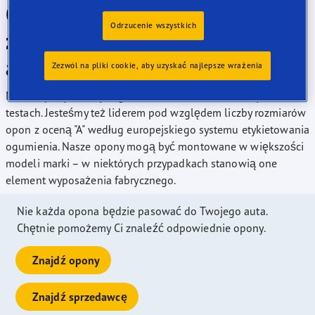
Opony marki Goodyear to
Odrzucenie wszystkich
znakomity wybór do Twojego
auta marki Iveco
Zezwól na pliki cookie, aby uzyskać najlepsze wrażenia
Nasze opony zostały nagrodzone w wielu niezależnych
testach. Jesteśmy też liderem pod względem liczby rozmiarów
opon z oceną "A" według europejskiego systemu etykietowania
ogumienia. Nasze opony mogą być montowane w większości
modeli marki – w niektórych przypadkach stanowią one
element wyposażenia fabrycznego.
Nie każda opona będzie pasować do Twojego auta.
Chętnie pomożemy Ci znaleźć odpowiednie opony.
Znajdź opony
Znajdź sprzedawcę