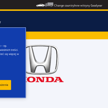
Change country
Inne witryny Goodyear
y
ż przy zakupie
mmetric 6
 – np.
iednich treści.
ieć się więcej w
ons GEN-3
formance 3
kie opony
rażenia