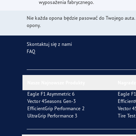
Jak dbać o opony
Technologia SoundComfort
wyposażenia fabrycznego.
Effic
Nie każda opona będzie pasować do Twojego auta.
opony.
Skontaktuj się z nami
FAQ
Nasze Najnowsze Produkty
Nagradz
Eagle F1 Asymmetric 6
Eagle F1
Vector 4Seasons Gen-3
Efficien
EfficientGrip Performance 2
Vector 
UltraGrip Performance 3
Tire Tes