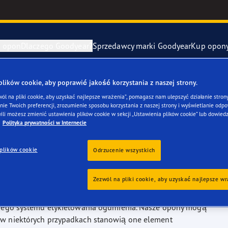
e opon
Dlaczego Goodyear?
Sprzedawcy marki Goodyear
Kup opon
ki Goodyear online –
1 rok gwarancji gratis
– zarezerwuj monta
ików cookie, aby poprawić jakość korzystania z naszej strony.
awa i wymiana opon
ucenci samochodów (OE)
Eagle F1 Asy
wól na pliki cookie, aby uzyskać najlepsze wrażenia”, pomagasz nam ulepszyć działanie strony
odyear to znakomity
ie Twoich preferencji, zrozumienie sposobu korzystania z naszej strony i wyświetlanie odpow
ili możesz zmienić ustawienia plików cookie w sekcji „Ustawienia plików cookie” lub dowiedz
y zapasowe
szłość mobilności elektrycznej
Vector 4Seas
Polityka prywatności w Internecie
go auta marki
year RACING
UltraGrip Per
plików cookie
Odrzucenie wszystkich
owiec Goodyear
Pokaż wszyst
Zezwól na pliki cookie, aby uzyskać najlepsze w
leżnych testach. Jesteśmy też liderem pod względem liczby
e F1 SuperSport
kiego systemu etykietowania ogumienia. Nasze opony mogą
w niektórych przypadkach stanowią one element