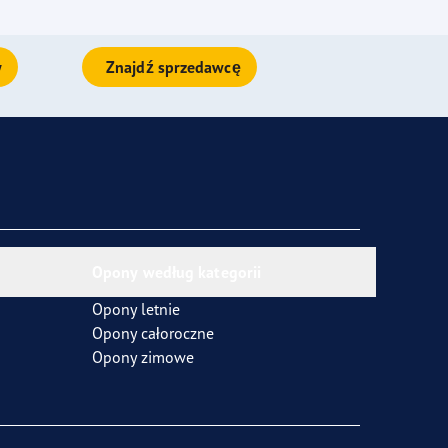
y
Znajdź sprzedawcę
Opony według kategorii
Opony letnie
Opony całoroczne
Opony zimowe