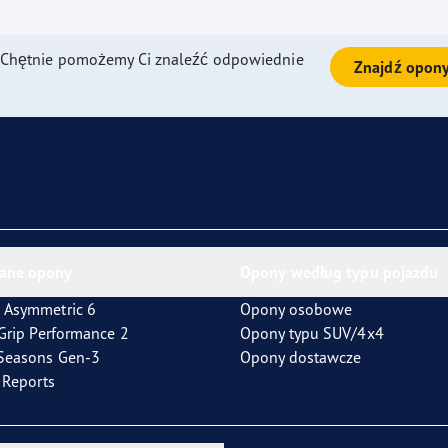
ientgrip Performance 2
 Chętnie pomożemy Ci znaleźć odpowiednie
Znajdź opon
ane opony
Opony według typu pojazdu
 Asymmetric 6
Opony osobowe
tGrip Performance 2
Opony typu SUV/4x4
4Seasons Gen-3
Opony dostawcze
t Reports