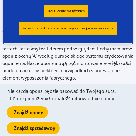
Opony marki Goodyear to
Odrzucenie wszystkich
znakomity wybór do Twojego
auta marki General Motors
Zezwól na pliki cookie, aby uzyskać najlepsze wrażenia
Nasze opony zostały nagrodzone w wielu niezależnych
testach. Jesteśmy też liderem pod względem liczby rozmiarów
opon z oceną "A" według europejskiego systemu etykietowania
ogumienia. Nasze opony mogą być montowane w większości
modeli marki – w niektórych przypadkach stanowią one
element wyposażenia fabrycznego.
Nie każda opona będzie pasować do Twojego auta.
Chętnie pomożemy Ci znaleźć odpowiednie opony.
Znajdź opony
Znajdź sprzedawcę