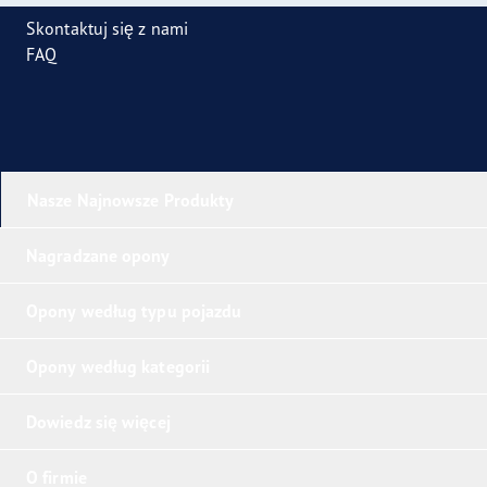
Skontaktuj się z nami
FAQ
Nasze Najnowsze Produkty
Nagradzane opony
Opony według typu pojazdu
Opony według kategorii
Dowiedz się więcej
O firmie