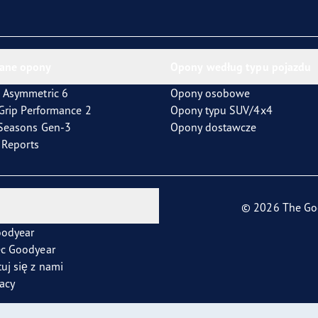
ientgrip Performance 2
ane opony
Opony według typu pojazdu
 Asymmetric 6
Opony osobowe
tGrip Performance 2
Opony typu SUV/4x4
4Seasons Gen-3
Opony dostawcze
t Reports
© 2026 The Go
oodyear
ec Goodyear
uj się z nami
racy