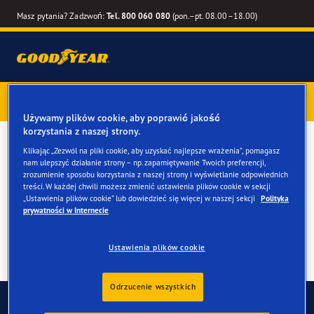
Masz pytania? Zadzwoń:
Tel. 800 060 080
(pon.–pt. 08.00–18.00)
Kup opony marki Goodyear online –
1 rok gwarancji gratis
–
zarezerwuj montaż przy zakupie
Używamy plików cookie, aby poprawić jakość
korzystania z naszej strony.
Opony zimowe do twojego
Klikając „Zezwól na pliki cookie, aby uzyskać najlepsze wrażenia”, pomagasz
nam ulepszyć działanie strony – np. zapamiętywanie Twoich preferencji,
Fiat Ducato
zrozumienie sposobu korzystania z naszej strony i wyświetlanie odpowiednich
treści. W każdej chwili możesz zmienić ustawienia plików cookie w sekcji
„Ustawienia plików cookie” lub dowiedzieć się więcej w naszej sekcji
Polityka
prywatności w Internecie
Ustawienia plików cookie
Odrzucenie wszystkich
Skontaktuj się z nami
FAQ