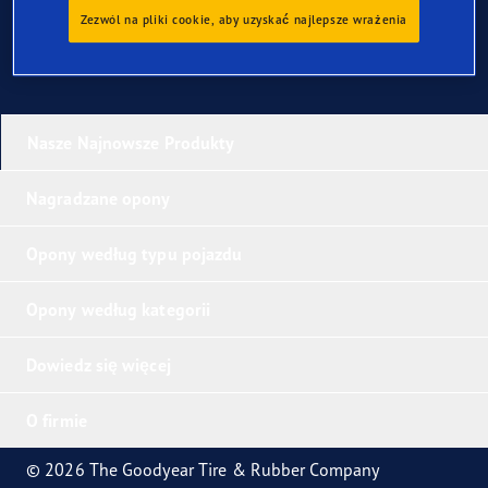
Zezwól na pliki cookie, aby uzyskać najlepsze wrażenia
Nasze Najnowsze Produkty
Nagradzane opony
Opony według typu pojazdu
Opony według kategorii
Dowiedz się więcej
O firmie
© 2026 The Goodyear Tire & Rubber Company