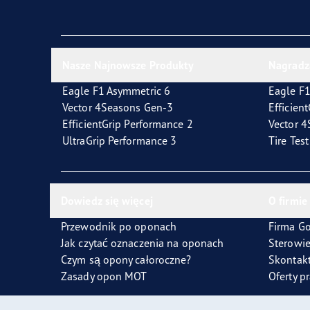
Jak dbać o opony
Technologia SoundComfort
Effic
Nasze Najnowsze Produkty
Nagradz
Eagle F1 Asymmetric 6
Eagle F1
Vector 4Seasons Gen-3
Efficien
EfficientGrip Performance 2
Vector 
UltraGrip Performance 3
Tire Tes
Dowiedz się więcej
O firmie
Przewodnik po oponach
Firma G
Jak czytać oznaczenia na oponach
Sterowi
Czym są opony całoroczne?
Skontakt
Zasady opon MOT
Oferty p