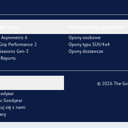
ientgrip Performance 2
ane opony
Opony według typu pojazdu
 Asymmetric 6
Opony osobowe
tGrip Performance 2
Opony typu SUV/4x4
4Seasons Gen-3
Opony dostawcze
t Reports
© 2026 The Go
oodyear
ec Goodyear
uj się z nami
racy