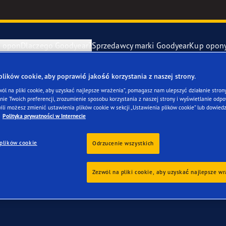
e opon
Dlaczego Goodyear?
Sprzedawcy marki Goodyear
Kup opon
ki Goodyear online –
1 rok gwarancji gratis
– zarezerwuj monta
ików cookie, aby poprawić jakość korzystania z naszej strony.
awa i wymiana opon
ucenci samochodów (OE)
Eagle F1 Asy
wól na pliki cookie, aby uzyskać najlepsze wrażenia”, pomagasz nam ulepszyć działanie strony
ie Twoich preferencji, zrozumienie sposobu korzystania z naszej strony i wyświetlanie odpow
twojego Fiat 500L
ili możesz zmienić ustawienia plików cookie w sekcji „Ustawienia plików cookie” lub dowiedz
y zapasowe
szłość mobilności elektrycznej
Vector 4Seas
Polityka prywatności w Internecie
plików cookie
year RACING
UltraGrip Per
Odrzucenie wszystkich
owiec Goodyear
Pokaż wszyst
Zezwól na pliki cookie, aby uzyskać najlepsze w
e F1 SuperSport