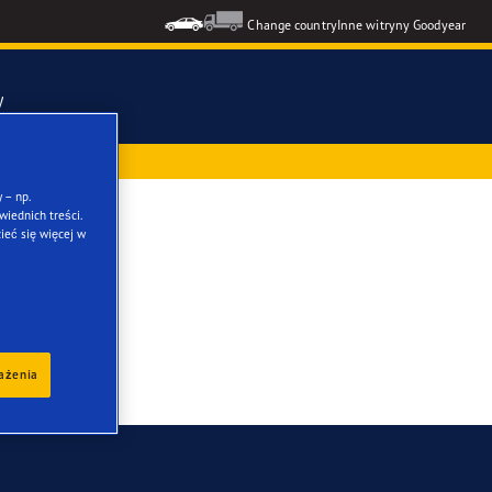
Change country
Inne witryny Goodyear
y
ż przy zakupie
mmetric 6
 – np.
iednich treści.
ieć się więcej w
ons GEN-3
formance 3
kie opony
rażenia