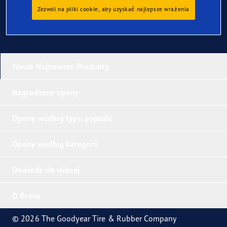
Zezwól na pliki cookie, aby uzyskać najlepsze wrażenia
Nasze Najnowsze Produkty
Nagradzane opony
Opony według typu pojazdu
Opony według kategorii
Dowiedz się więcej
O firmie
© 2026 The Goodyear Tire & Rubber Company