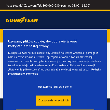
Masz pytania? Zadzwoń:
Tel. 800 060 080
(pon.–pt. 08.00–18.00)
Kup opony marki Goodyear online –
1 rok gwarancji gratis
–
zarezerwuj montaż przy zakupie
Używamy plików cookie, aby poprawić jakość
korzystania z naszej strony.
Kup opony do twojego du
Klikając „Zezwól na pliki cookie, aby uzyskać najlepsze wrażenia”, pomagasz
nam ulepszyć działanie strony – np. zapamiętywanie Twoich preferencji,
Fiat Panda
zrozumienie sposobu korzystania z naszej strony i wyświetlanie odpowiednich
treści. W każdej chwili możesz zmienić ustawienia plików cookie w sekcji
„Ustawienia plików cookie” lub dowiedzieć się więcej w naszej sekcji
Polityka
prywatności w Internecie
Ustawienia plików cookie
Odrzucenie wszystkich
Skontaktuj się z nami
FAQ