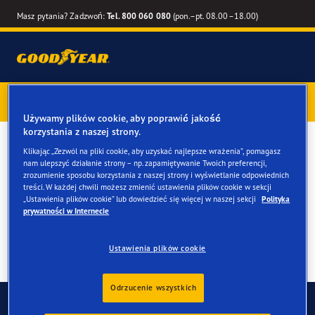
Masz pytania? Zadzwoń:
Tel. 800 060 080
(pon.–pt. 08.00–18.00)
Kup opony marki Goodyear online –
1 rok gwarancji gratis
–
zarezerwuj montaż przy zakupie
Używamy plików cookie, aby poprawić jakość
korzystania z naszej strony.
Kup opony do twojego du
Klikając „Zezwól na pliki cookie, aby uzyskać najlepsze wrażenia”, pomagasz
nam ulepszyć działanie strony – np. zapamiętywanie Twoich preferencji,
Fiat 500e
zrozumienie sposobu korzystania z naszej strony i wyświetlanie odpowiednich
treści. W każdej chwili możesz zmienić ustawienia plików cookie w sekcji
„Ustawienia plików cookie” lub dowiedzieć się więcej w naszej sekcji
Polityka
prywatności w Internecie
Ustawienia plików cookie
Odrzucenie wszystkich
Skontaktuj się z nami
FAQ