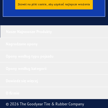
Zezwól na pliki cookie, aby uzyskać najlepsze wrażenia
Nasze Najnowsze Produkty
Nagradzane opony
Opony według typu pojazdu
Opony według kategorii
Dowiedz się więcej
O firmie
© 2026 The Goodyear Tire & Rubber Company