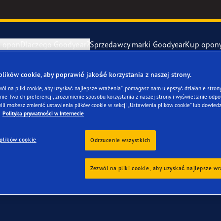
e opon
Dlaczego Goodyear?
Sprzedawcy marki Goodyear
Kup opon
ki Goodyear online –
1 rok gwarancji gratis
– zarezerwuj monta
ików cookie, aby poprawić jakość korzystania z naszej strony.
awa i wymiana opon
ucenci samochodów (OE)
Eagle F1 Asy
wól na pliki cookie, aby uzyskać najlepsze wrażenia”, pomagasz nam ulepszyć działanie strony
ie Twoich preferencji, zrozumienie sposobu korzystania z naszej strony i wyświetlanie odpow
 dla twojego Fiat Sei
ili możesz zmienić ustawienia plików cookie w sekcji „Ustawienia plików cookie” lub dowiedz
y zapasowe
szłość mobilności elektrycznej
Vector 4Seas
Polityka prywatności w Internecie
plików cookie
year RACING
UltraGrip Per
Odrzucenie wszystkich
owiec Goodyear
Pokaż wszyst
Zezwól na pliki cookie, aby uzyskać najlepsze w
e F1 SuperSport