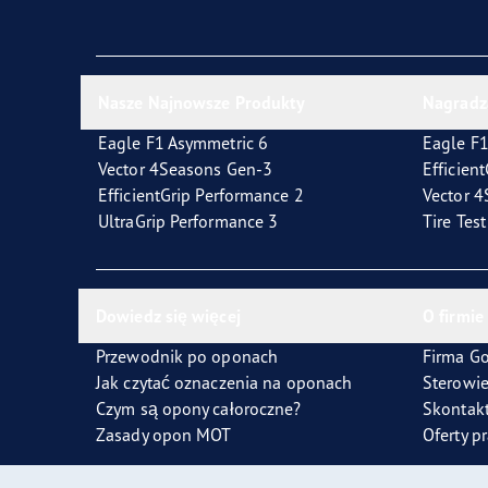
Jak dbać o opony
Technologia SoundComfort
Effic
Nasze Najnowsze Produkty
Nagradz
Eagle F1 Asymmetric 6
Eagle F1
Vector 4Seasons Gen-3
Efficien
EfficientGrip Performance 2
Vector 
UltraGrip Performance 3
Tire Tes
Dowiedz się więcej
O firmie
Przewodnik po oponach
Firma G
Jak czytać oznaczenia na oponach
Sterowi
Czym są opony całoroczne?
Skontakt
Zasady opon MOT
Oferty p