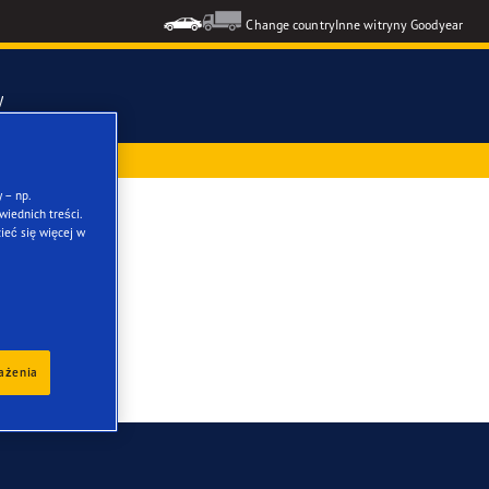
Change country
Inne witryny Goodyear
y
ż przy zakupie
mmetric 6
 – np.
iednich treści.
cento
ieć się więcej w
ons GEN-3
formance 3
kie opony
rażenia