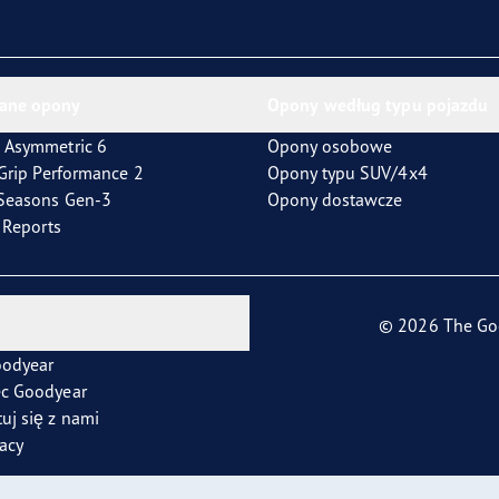
ientgrip Performance 2
ane opony
Opony według typu pojazdu
 Asymmetric 6
Opony osobowe
tGrip Performance 2
Opony typu SUV/4x4
4Seasons Gen-3
Opony dostawcze
t Reports
© 2026 The Go
oodyear
ec Goodyear
uj się z nami
racy