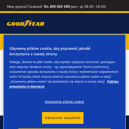
Masz pytania? Zadzwoń:
Tel. 800 060 080
(pon.–pt. 08.00–18.00)
Kup opony marki Goodyear online –
1 rok gwarancji gratis
–
zarezerwuj montaż przy zakupie
Używamy plików cookie, aby poprawić jakość
korzystania z naszej strony.
Opony całoroczne dla
Klikając „Zezwól na pliki cookie, aby uzyskać najlepsze wrażenia”, pomagasz
nam ulepszyć działanie strony – np. zapamiętywanie Twoich preferencji,
twojego Fiat Ducato
zrozumienie sposobu korzystania z naszej strony i wyświetlanie odpowiednich
treści. W każdej chwili możesz zmienić ustawienia plików cookie w sekcji
„Ustawienia plików cookie” lub dowiedzieć się więcej w naszej sekcji
Polityka
prywatności w Internecie
Ustawienia plików cookie
Odrzucenie wszystkich
Skontaktuj się z nami
FAQ