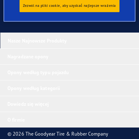
Zezwól na pliki cookie, aby uzyskać najlepsze wrażenia
Nasze Najnowsze Produkty
Nagradzane opony
Opony według typu pojazdu
Opony według kategorii
Dowiedz się więcej
O firmie
© 2026 The Goodyear Tire & Rubber Company