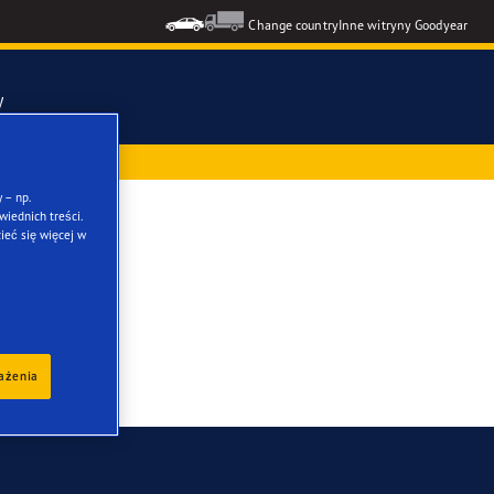
Change country
Inne witryny Goodyear
y
ż przy zakupie
mmetric 6
 – np.
iednich treści.
ieć się więcej w
ons GEN-3
formance 3
kie opony
rażenia