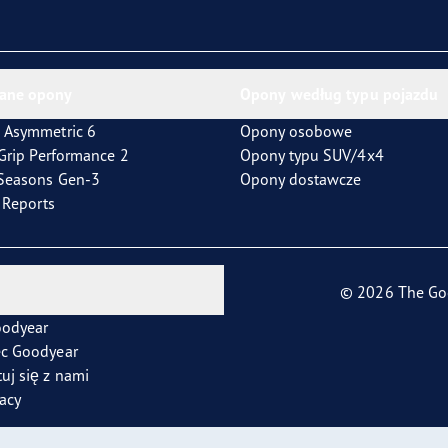
ientgrip Performance 2
ane opony
Opony według typu pojazdu
 Asymmetric 6
Opony osobowe
tGrip Performance 2
Opony typu SUV/4x4
4Seasons Gen-3
Opony dostawcze
t Reports
© 2026 The Go
oodyear
ec Goodyear
uj się z nami
racy