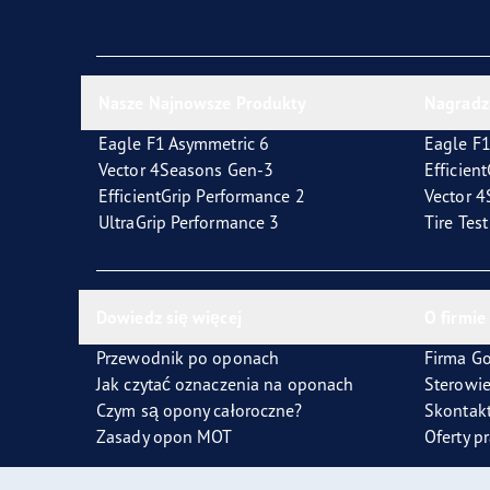
Jak dbać o opony
Technologia SoundComfort
Effic
Nasze Najnowsze Produkty
Nagradz
Eagle F1 Asymmetric 6
Eagle F1
Vector 4Seasons Gen-3
Efficien
EfficientGrip Performance 2
Vector 
UltraGrip Performance 3
Tire Tes
Dowiedz się więcej
O firmie
Przewodnik po oponach
Firma G
Jak czytać oznaczenia na oponach
Sterowi
Czym są opony całoroczne?
Skontakt
Zasady opon MOT
Oferty p