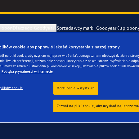
e opon
Dlaczego Goodyear?
Sprzedawcy marki Goodyear
Kup opon
ki Goodyear online –
1 rok gwarancji gratis
– zarezerwuj monta
ików cookie, aby poprawić jakość korzystania z naszej strony.
awa i wymiana opon
ucenci samochodów (OE)
Eagle F1 Asy
wól na pliki cookie, aby uzyskać najlepsze wrażenia”, pomagasz nam ulepszyć działanie strony
ie Twoich preferencji, zrozumienie sposobu korzystania z naszej strony i wyświetlanie odpow
twojego Citroen C1
ili możesz zmienić ustawienia plików cookie w sekcji „Ustawienia plików cookie” lub dowiedz
y zapasowe
szłość mobilności elektrycznej
Vector 4Seas
Polityka prywatności w Internecie
plików cookie
year RACING
UltraGrip Per
Odrzucenie wszystkich
owiec Goodyear
Pokaż wszyst
Zezwól na pliki cookie, aby uzyskać najlepsze w
e F1 SuperSport