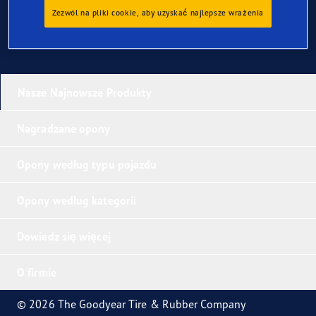
Zezwól na pliki cookie, aby uzyskać najlepsze wrażenia
Nasze Najnowsze Produkty
Nagradzane opony
Opony według typu pojazdu
Opony według kategorii
Dowiedz się więcej
O firmie
© 2026 The Goodyear Tire & Rubber Company