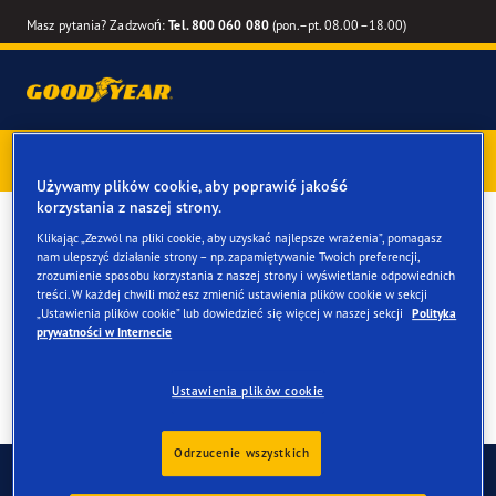
Masz pytania? Zadzwoń:
Tel. 800 060 080
(pon.–pt. 08.00–18.00)
Kup opony marki Goodyear online –
1 rok gwarancji gratis
–
zarezerwuj montaż przy zakupie
Używamy plików cookie, aby poprawić jakość
korzystania z naszej strony.
Opony całoroczne dla
Klikając „Zezwól na pliki cookie, aby uzyskać najlepsze wrażenia”, pomagasz
nam ulepszyć działanie strony – np. zapamiętywanie Twoich preferencji,
twojego Citroen Jumper
zrozumienie sposobu korzystania z naszej strony i wyświetlanie odpowiednich
treści. W każdej chwili możesz zmienić ustawienia plików cookie w sekcji
„Ustawienia plików cookie” lub dowiedzieć się więcej w naszej sekcji
Polityka
prywatności w Internecie
Ustawienia plików cookie
Odrzucenie wszystkich
Skontaktuj się z nami
FAQ